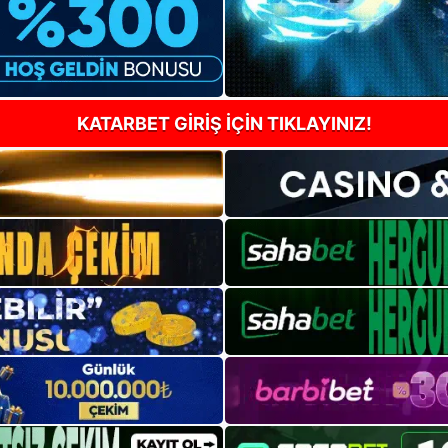
KATARBET GİRİŞ İÇİN TIKLAYINIZ!