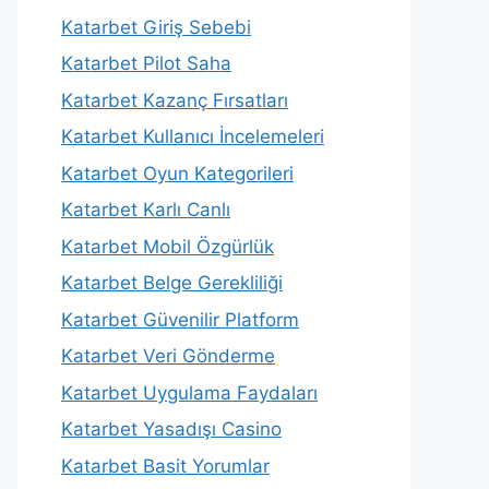
Katarbet Giriş Sebebi
Katarbet Pilot Saha
Katarbet Kazanç Fırsatları
Katarbet Kullanıcı İncelemeleri
Katarbet Oyun Kategorileri
Katarbet Karlı Canlı
Katarbet Mobil Özgürlük
Katarbet Belge Gerekliliği
Katarbet Güvenilir Platform
Katarbet Veri Gönderme
Katarbet Uygulama Faydaları
Katarbet Yasadışı Casino
Katarbet Basit Yorumlar