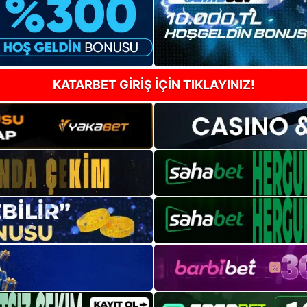
KATARBET GİRİŞ İÇİN TIKLAYINIZ!