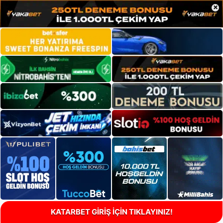
×
KATARBET GİRİŞ İÇİN TIKLAYINIZ!