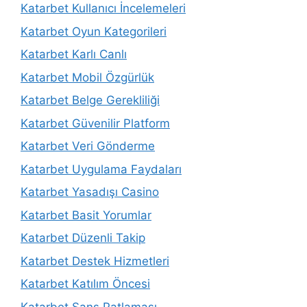
Katarbet Kullanıcı İncelemeleri
Katarbet Oyun Kategorileri
Katarbet Karlı Canlı
Katarbet Mobil Özgürlük
Katarbet Belge Gerekliliği
Katarbet Güvenilir Platform
Katarbet Veri Gönderme
Katarbet Uygulama Faydaları
Katarbet Yasadışı Casino
Katarbet Basit Yorumlar
Katarbet Düzenli Takip
Katarbet Destek Hizmetleri
Katarbet Katılım Öncesi
Katarbet Şans Patlaması