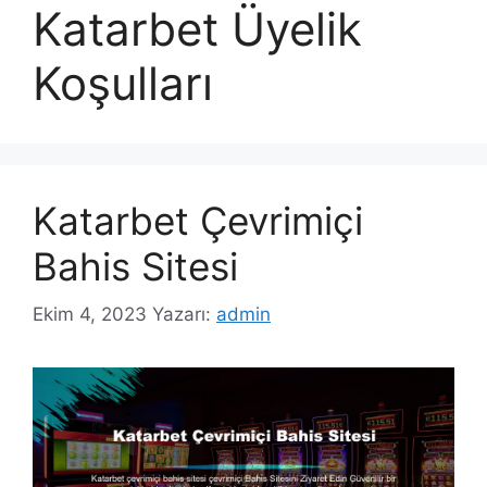
Katarbet Üyelik
Koşulları
Katarbet Çevrimiçi
Bahis Sitesi
Ekim 4, 2023
Yazarı:
admin