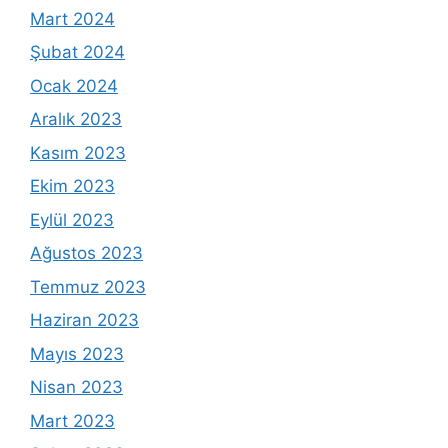
Mart 2024
Şubat 2024
Ocak 2024
Aralık 2023
Kasım 2023
Ekim 2023
Eylül 2023
Ağustos 2023
Temmuz 2023
Haziran 2023
Mayıs 2023
Nisan 2023
Mart 2023