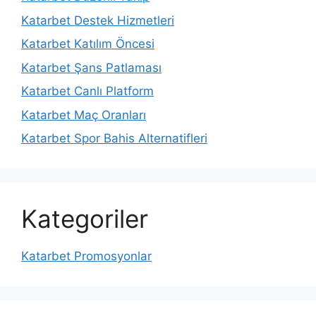
Katarbet Destek Hizmetleri
Katarbet Katılım Öncesi
Katarbet Şans Patlaması
Katarbet Canlı Platform
Katarbet Maç Oranları
Katarbet Spor Bahis Alternatifleri
Kategoriler
Katarbet Promosyonlar