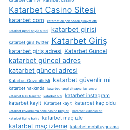
katarbet canlı tv
katarbet casino
Katarbet Casino Sitesi
katarbet com
katarbet en çok neden şikayet etti
katarbet girisi
katarbet genel sayfa sitesi
Katarbet Giriş
katarbet giris twitter
katarbet giriş adresi
Katarbet Güncel
katarbet güncel adres
katarbet güncel adresi
katarbet güvenlir mi
Katarbet Güvenilir Mi
katarbet hakkında
katarbet hangi altyapıyı kullanıyor
katarbet instagram
katarbet hızlı transfer
katarbet hızı
katarbet kayit
katarbet kaç oldu
Katarbet kayıt
katarbet kovuldu mu canlı casino bilgileri
katarbet kullanıcıları
katarbet maç izle
katarbet ligine bahis
katarbet maç izleme
katarbet mobil uygulama