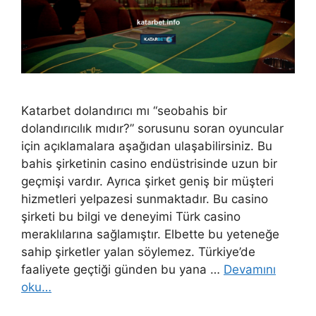
Katarbet dolandırıcı mı “seobahis bir
dolandırıcılık mıdır?” sorusunu soran oyuncular
için açıklamalara aşağıdan ulaşabilirsiniz. Bu
bahis şirketinin casino endüstrisinde uzun bir
geçmişi vardır. Ayrıca şirket geniş bir müşteri
hizmetleri yelpazesi sunmaktadır. Bu casino
şirketi bu bilgi ve deneyimi Türk casino
meraklılarına sağlamıştır. Elbette bu yeteneğe
sahip şirketler yalan söylemez. Türkiye’de
faaliyete geçtiği günden bu yana …
Devamını
oku…