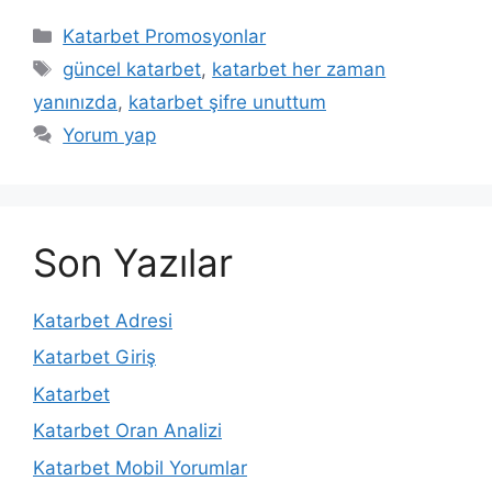
Kategoriler
Katarbet Promosyonlar
Etiketler
güncel katarbet
,
katarbet her zaman
yanınızda
,
katarbet şifre unuttum
Yorum yap
Son Yazılar
Katarbet Adresi
Katarbet Giriş
Katarbet
Katarbet Oran Analizi
Katarbet Mobil Yorumlar