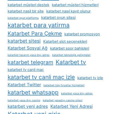
katarbet müşteri destek
katarbet müşteri hizmetleri
katarbet nasil bir site
katarbet nasıl kayıt olunur
katarbet oyun sitesi
katarbet oyun platformu
katarbet para yatirma
Katarbet Para Çekme
katarbet promosyon
katarbet sitesi
Katarbet slot seçenekleri
Katarbet Sosyal Ağ
katarbet spor bahisleri
katarbet tasarım yasa dışı adres
katarbet teknolojik gelişmeler
Katarbet tv
katarbet telegram
katarbet tv canli maç
katarbet tv canli maç izle
katarbet tv izle
Katarbet Twitter
katarbet tüm fırsatlar hizmetleri
katarbet whatsapp
katarbet yasa dışı adres
katarbet yasa dışı casino
katarbet yasadışı casino sitesi
katarbet yeni adres
Katarbet Yeni Adresi