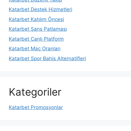
Katarbet Destek Hizmetleri
Katarbet Katılım Öncesi
Katarbet Şans Patlaması
Katarbet Canlı Platform
Katarbet Maç Oranları
Katarbet Spor Bahis Alternatifleri
Kategoriler
Katarbet Promosyonlar