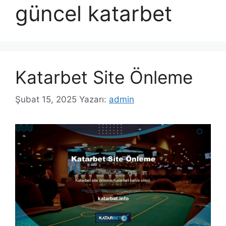
güncel katarbet
Katarbet Site Önleme
Şubat 15, 2025
Yazarı:
admin