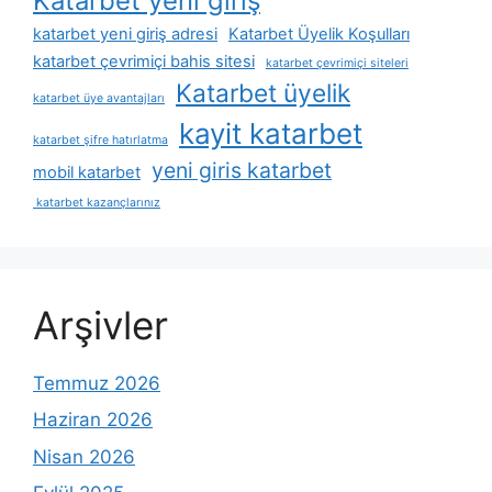
Katarbet yeni giriş
katarbet yeni giriş adresi
Katarbet Üyelik Koşulları
katarbet çevrimiçi bahis sitesi
katarbet çevrimiçi siteleri
Katarbet üyelik
katarbet üye avantajları
kayit katarbet
katarbet şifre hatırlatma
yeni giris katarbet
mobil katarbet
katarbet kazançlarınız
Arşivler
Temmuz 2026
Haziran 2026
Nisan 2026