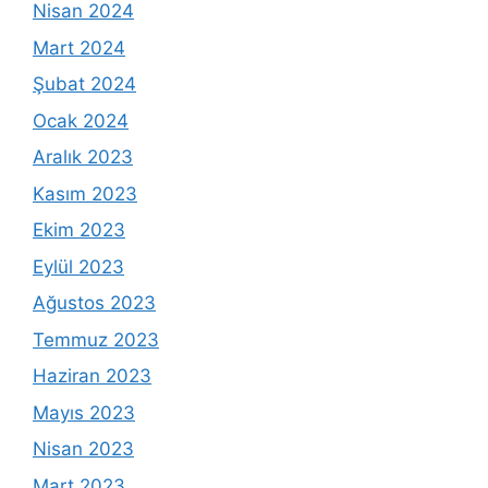
Nisan 2024
Mart 2024
Şubat 2024
Ocak 2024
Aralık 2023
Kasım 2023
Ekim 2023
Eylül 2023
Ağustos 2023
Temmuz 2023
Haziran 2023
Mayıs 2023
Nisan 2023
Mart 2023