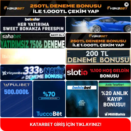
×
KATARBET GİRİŞ İÇİN TIKLAYINIZ!