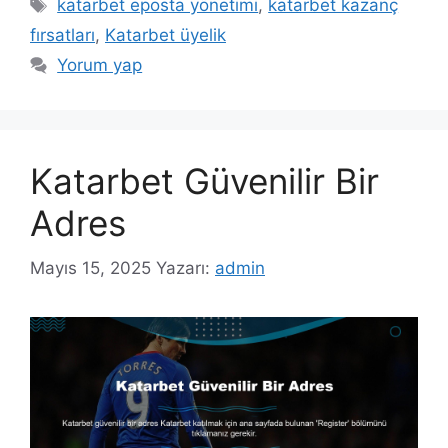
Etiketler
katarbet eposta yönetimi
,
katarbet kazanç
fırsatları
,
Katarbet üyelik
Yorum yap
Katarbet Güvenilir Bir
Adres
Mayıs 15, 2025
Yazarı:
admin