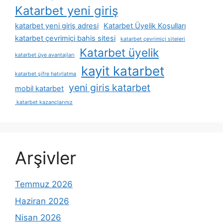
Katarbet yeni giriş
katarbet yeni giriş adresi
Katarbet Üyelik Koşulları
katarbet çevrimiçi bahis sitesi
katarbet çevrimiçi siteleri
Katarbet üyelik
katarbet üye avantajları
kayit katarbet
katarbet şifre hatırlatma
yeni giris katarbet
mobil katarbet
katarbet kazançlarınız
Arşivler
Temmuz 2026
Haziran 2026
Nisan 2026