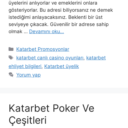
üyelerini anlıyorlar ve emeklerini onlara
gösteriyorlar. Bu adresi biliyorsanız ne demek
istediğimi anlayacaksınız. Beklenti bir üst
seviyeye çıkacak. Güvenilir bir adrese sahip
olmak …
Devamını oku…
Kategoriler
Katarbet Promosyonlar
Etiketler
katarbet canlı casino oyunları
,
katarbet
ehliyet bilgileri
,
Katarbet üyelik
Yorum yap
Katarbet Poker Ve
Çeşitleri