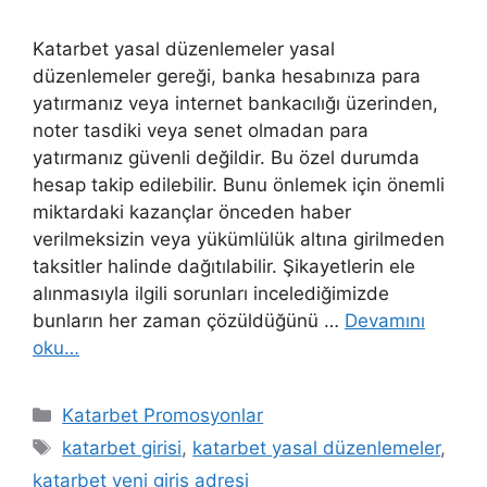
Katarbet yasal düzenlemeler yasal
düzenlemeler gereği, banka hesabınıza para
yatırmanız veya internet bankacılığı üzerinden,
noter tasdiki veya senet olmadan para
yatırmanız güvenli değildir. Bu özel durumda
hesap takip edilebilir. Bunu önlemek için önemli
miktardaki kazançlar önceden haber
verilmeksizin veya yükümlülük altına girilmeden
taksitler halinde dağıtılabilir. Şikayetlerin ele
alınmasıyla ilgili sorunları incelediğimizde
bunların her zaman çözüldüğünü …
Devamını
oku…
Kategoriler
Katarbet Promosyonlar
Etiketler
katarbet girisi
,
katarbet yasal düzenlemeler
,
katarbet yeni giriş adresi