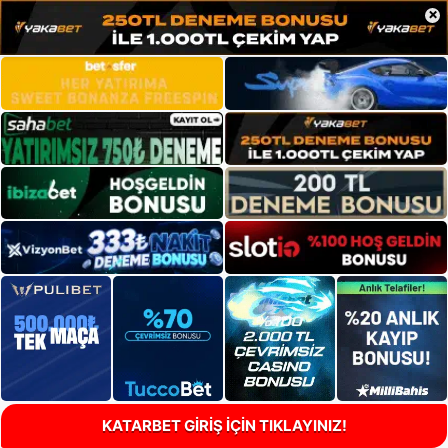
×
KATARBET GİRİŞ İÇİN TIKLAYINIZ!