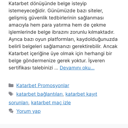
Katarbet dönüşünde belge isteyip
istemeyeceğidir. Günümüzde bazı siteler,
gelişmiş güvenlik tedbirlerinin sağlanması
amacıyla hem para yatırma hem de çekme
işlemlerinde belge ibrazını zorunlu kılmaktadır.
Ayrıca bazı oyun platformları, kaydolduğunuzda
belirli belgeleri sağlamanızı gerektirebilir. Ancak
Katarbet içeriğine üye olmak için herhangi bir
belge göndermenize gerek yoktur. İşveren
sertifikası talebinizi …
Devamını oku…
Kategoriler
Katarbet Promosyonlar
Etiketler
katarbet bağlantıları
,
katarbet kayıt
sorunları
,
katarbet maç izle
Yorum yap