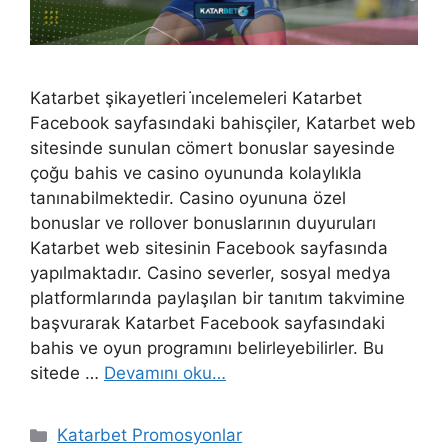
Katarbet şikayetleri i̇ncelemeleri Katarbet
Facebook sayfasındaki bahisçiler, Katarbet web
sitesinde sunulan cömert bonuslar sayesinde
çoğu bahis ve casino oyununda kolaylıkla
tanınabilmektedir. Casino oyununa özel
bonuslar ve rollover bonuslarının duyuruları
Katarbet web sitesinin Facebook sayfasında
yapılmaktadır. Casino severler, sosyal medya
platformlarında paylaşılan bir tanıtım takvimine
başvurarak Katarbet Facebook sayfasındaki
bahis ve oyun programını belirleyebilirler. Bu
sitede …
Devamını oku…
Kategoriler
Katarbet Promosyonlar