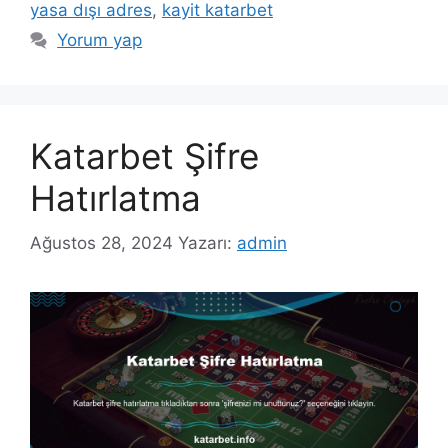
yasa dışı adres
,
kayit katarbet
Yorum yap
Katarbet Şifre
Hatırlatma
Ağustos 28, 2024
Yazarı:
admin