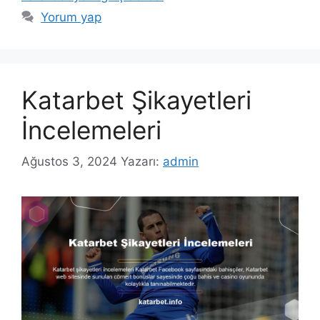
Yorum yap
Katarbet Şikayetleri
İncelemeleri
Ağustos 3, 2024
Yazarı:
admin