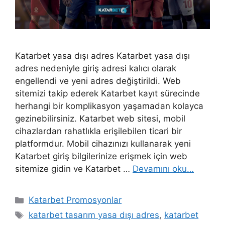
Katarbet yasa dışı adres Katarbet yasa dışı
adres nedeniyle giriş adresi kalıcı olarak
engellendi ve yeni adres değiştirildi. Web
sitemizi takip ederek Katarbet kayıt sürecinde
herhangi bir komplikasyon yaşamadan kolayca
gezinebilirsiniz. Katarbet web sitesi, mobil
cihazlardan rahatlıkla erişilebilen ticari bir
platformdur. Mobil cihazınızı kullanarak yeni
Katarbet giriş bilgilerinize erişmek için web
sitemize gidin ve Katarbet …
Devamını oku…
Kategoriler
Katarbet Promosyonlar
Etiketler
katarbet tasarım yasa dışı adres
,
katarbet