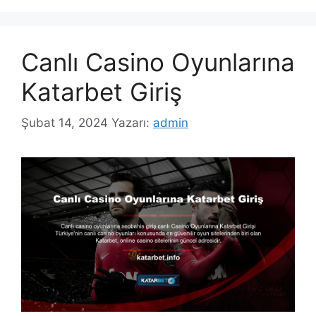
Canlı Casino Oyunlarına
Katarbet Giriş
Şubat 14, 2024
Yazarı:
admin