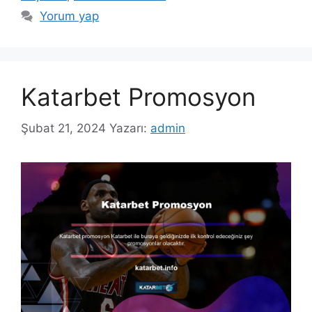
Yorum yap
Katarbet Promosyon
Şubat 21, 2024
Yazarı:
admin