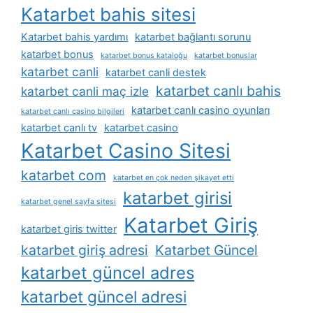
Katarbet bahis sitesi
Katarbet bahis yardımı
katarbet bağlantı sorunu
katarbet bonus
katarbet bonus kataloğu
katarbet bonuslar
katarbet canli
katarbet canli destek
katarbet canlı bahis
katarbet canli maç izle
katarbet canlı casino oyunları
katarbet canlı casino bilgileri
katarbet canlı tv
katarbet casino
Katarbet Casino Sitesi
katarbet com
katarbet en çok neden şikayet etti
katarbet girisi
katarbet genel sayfa sitesi
Katarbet Giriş
katarbet giris twitter
katarbet giriş adresi
Katarbet Güncel
katarbet güncel adres
katarbet güncel adresi