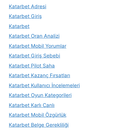
Katarbet Adresi
Katarbet Giriş
Katarbet
Katarbet Oran Analizi
Katarbet Mobil Yorumlar
Katarbet Giriş Sebebi
Katarbet Pilot Saha
Katarbet Kazanç Fırsatları
Katarbet Kullanıcı İncelemeleri
Katarbet Oyun Kategorileri
Katarbet Karlı Canlı
Katarbet Mobil Özgürlük
Katarbet Belge Gerekliliği