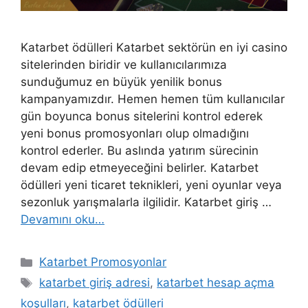
Katarbet ödülleri Katarbet sektörün en iyi casino
sitelerinden biridir ve kullanıcılarımıza
sunduğumuz en büyük yenilik bonus
kampanyamızdır. Hemen hemen tüm kullanıcılar
gün boyunca bonus sitelerini kontrol ederek
yeni bonus promosyonları olup olmadığını
kontrol ederler. Bu aslında yatırım sürecinin
devam edip etmeyeceğini belirler. Katarbet
ödülleri yeni ticaret teknikleri, yeni oyunlar veya
sezonluk yarışmalarla ilgilidir. Katarbet giriş …
Devamını oku…
Kategoriler
Katarbet Promosyonlar
Etiketler
katarbet giriş adresi
,
katarbet hesap açma
koşulları
,
katarbet ödülleri