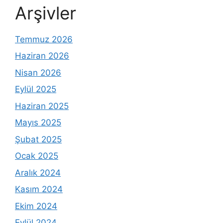
Arşivler
Temmuz 2026
Haziran 2026
Nisan 2026
Eylül 2025
Haziran 2025
Mayıs 2025
Şubat 2025
Ocak 2025
Aralık 2024
Kasım 2024
Ekim 2024
Eylül 2024