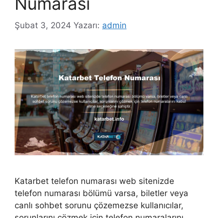
Numarası
Şubat 3, 2024
Yazarı:
admin
Katarbet telefon numarası web sitenizde
telefon numarası bölümü varsa, biletler veya
canlı sohbet sorunu çözemezse kullanıcılar,
sorunlarını çözmek için telefon numaralarını