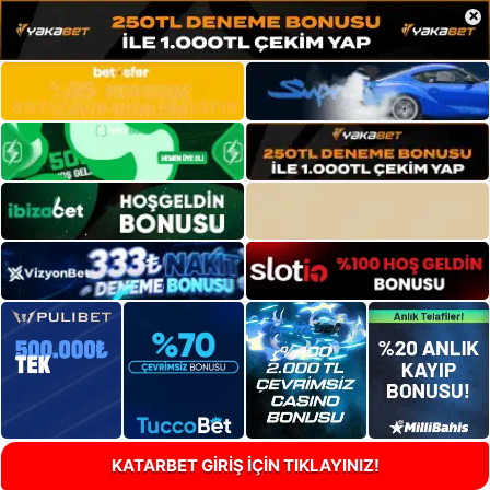
×
KATARBET GİRİŞ İÇİN TIKLAYINIZ!