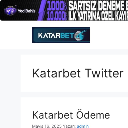
İçeriğe
atla
Katarbet Twitter
Katarbet Ödeme
Mayıs 16, 2025
Yazarı:
admin