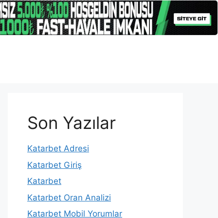
Son Yazılar
Katarbet Adresi
Katarbet Giriş
Katarbet
Katarbet Oran Analizi
Katarbet Mobil Yorumlar