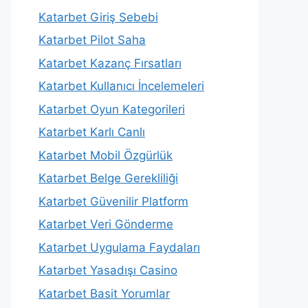
Katarbet Giriş Sebebi
Katarbet Pilot Saha
Katarbet Kazanç Fırsatları
Katarbet Kullanıcı İncelemeleri
Katarbet Oyun Kategorileri
Katarbet Karlı Canlı
Katarbet Mobil Özgürlük
Katarbet Belge Gerekliliği
Katarbet Güvenilir Platform
Katarbet Veri Gönderme
Katarbet Uygulama Faydaları
Katarbet Yasadışı Casino
Katarbet Basit Yorumlar