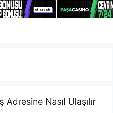
 Adresine Nasıl Ulaşılır