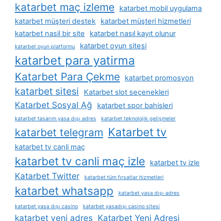
katarbet maç izleme
katarbet mobil uygulama
katarbet müşteri destek
katarbet müşteri hizmetleri
katarbet nasil bir site
katarbet nasıl kayıt olunur
katarbet oyun sitesi
katarbet oyun platformu
katarbet para yatirma
Katarbet Para Çekme
katarbet promosyon
katarbet sitesi
Katarbet slot seçenekleri
Katarbet Sosyal Ağ
katarbet spor bahisleri
katarbet tasarım yasa dışı adres
katarbet teknolojik gelişmeler
Katarbet tv
katarbet telegram
katarbet tv canli maç
katarbet tv canli maç izle
katarbet tv izle
Katarbet Twitter
katarbet tüm fırsatlar hizmetleri
katarbet whatsapp
katarbet yasa dışı adres
katarbet yasa dışı casino
katarbet yasadışı casino sitesi
katarbet yeni adres
Katarbet Yeni Adresi