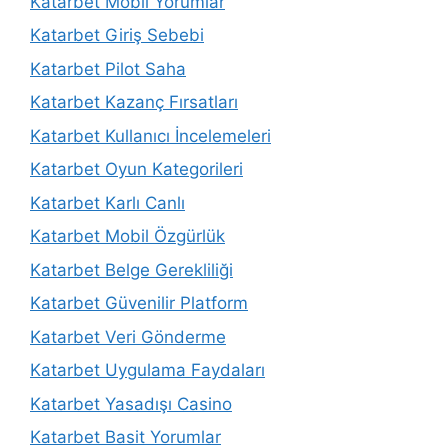
Katarbet Mobil Yorumlar
Katarbet Giriş Sebebi
Katarbet Pilot Saha
Katarbet Kazanç Fırsatları
Katarbet Kullanıcı İncelemeleri
Katarbet Oyun Kategorileri
Katarbet Karlı Canlı
Katarbet Mobil Özgürlük
Katarbet Belge Gerekliliği
Katarbet Güvenilir Platform
Katarbet Veri Gönderme
Katarbet Uygulama Faydaları
Katarbet Yasadışı Casino
Katarbet Basit Yorumlar