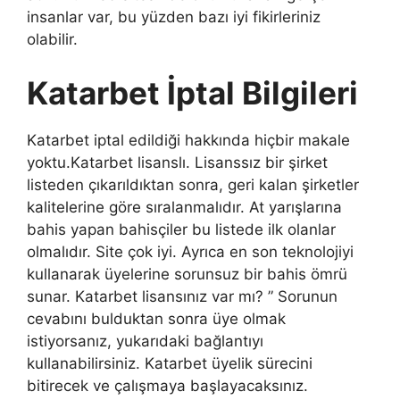
insanlar var, bu yüzden bazı iyi fikirleriniz
olabilir.
Katarbet İptal Bilgileri
Katarbet iptal edildiği hakkında hiçbir makale
yoktu.Katarbet lisanslı. Lisanssız bir şirket
listeden çıkarıldıktan sonra, geri kalan şirketler
kalitelerine göre sıralanmalıdır. At yarışlarına
bahis yapan bahisçiler bu listede ilk olanlar
olmalıdır. Site çok iyi. Ayrıca en son teknolojiyi
kullanarak üyelerine sorunsuz bir bahis ömrü
sunar. Katarbet lisansınız var mı? ” Sorunun
cevabını bulduktan sonra üye olmak
istiyorsanız, yukarıdaki bağlantıyı
kullanabilirsiniz. Katarbet üyelik sürecini
bitirecek ve çalışmaya başlayacaksınız.