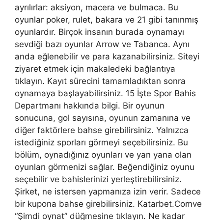
ayrılırlar: aksiyon, macera ve bulmaca. Bu
oyunlar poker, rulet, bakara ve 21 gibi tanınmış
oyunlardır. Birçok insanın burada oynamayı
sevdiği bazı oyunlar Arrow ve Tabanca. Aynı
anda eğlenebilir ve para kazanabilirsiniz. Siteyi
ziyaret etmek için makaledeki bağlantıya
tıklayın. Kayıt sürecini tamamladıktan sonra
oynamaya başlayabilirsiniz. 15 İşte Spor Bahis
Departmanı hakkında bilgi. Bir oyunun
sonucuna, gol sayısına, oyunun zamanına ve
diğer faktörlere bahse girebilirsiniz. Yalnızca
istediğiniz sporları görmeyi seçebilirsiniz. Bu
bölüm, oynadığınız oyunları ve yan yana olan
oyunları görmenizi sağlar. Beğendiğiniz oyunu
seçebilir ve bahislerinizi yerleştirebilirsiniz.
Şirket, ne istersen yapmanıza izin verir. Sadece
bir kupona bahse girebilirsiniz. Katarbet.Comve
“Şimdi oynat” düğmesine tıklayın. Ne kadar