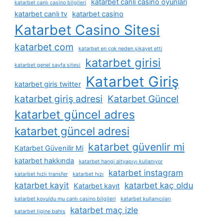
katarbet canlı casino oyunları
katarbet canlı casino bilgileri
katarbet canlı tv
katarbet casino
Katarbet Casino Sitesi
katarbet com
katarbet en çok neden şikayet etti
katarbet girisi
katarbet genel sayfa sitesi
Katarbet Giriş
katarbet giris twitter
katarbet giriş adresi
Katarbet Güncel
katarbet güncel adres
katarbet güncel adresi
katarbet güvenlir mi
Katarbet Güvenilir Mi
katarbet hakkında
katarbet hangi altyapıyı kullanıyor
katarbet instagram
katarbet hızlı transfer
katarbet hızı
katarbet kayit
katarbet kaç oldu
Katarbet kayıt
katarbet kovuldu mu canlı casino bilgileri
katarbet kullanıcıları
katarbet maç izle
katarbet ligine bahis