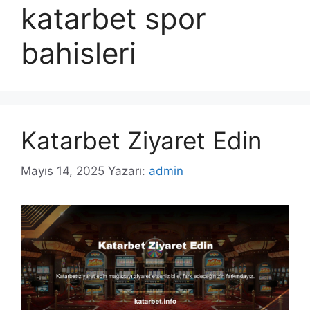
katarbet spor
bahisleri
Katarbet Ziyaret Edin
Mayıs 14, 2025
Yazarı:
admin