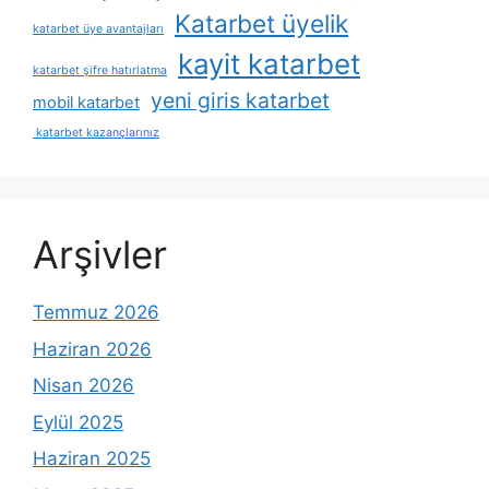
Katarbet üyelik
katarbet üye avantajları
kayit katarbet
katarbet şifre hatırlatma
yeni giris katarbet
mobil katarbet
katarbet kazançlarınız
Arşivler
Temmuz 2026
Haziran 2026
Nisan 2026
Eylül 2025
Haziran 2025