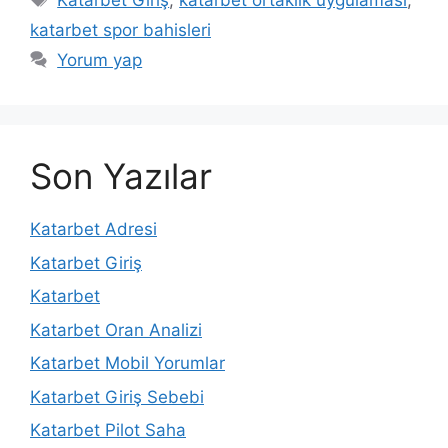
Katarbet Giriş
,
katarbet ortaklık uygulaması
,
katarbet spor bahisleri
Yorum yap
Son Yazılar
Katarbet Adresi
Katarbet Giriş
Katarbet
Katarbet Oran Analizi
Katarbet Mobil Yorumlar
Katarbet Giriş Sebebi
Katarbet Pilot Saha