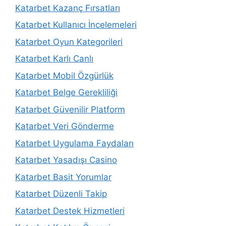
Katarbet Kazanç Fırsatları
Katarbet Kullanıcı İncelemeleri
Katarbet Oyun Kategorileri
Katarbet Karlı Canlı
Katarbet Mobil Özgürlük
Katarbet Belge Gerekliliği
Katarbet Güvenilir Platform
Katarbet Veri Gönderme
Katarbet Uygulama Faydaları
Katarbet Yasadışı Casino
Katarbet Basit Yorumlar
Katarbet Düzenli Takip
Katarbet Destek Hizmetleri