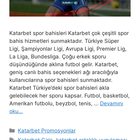
Katarbet spor bahisleri Katarbet çok çeşitli spor
bahis hizmetleri sunmaktadır. Türkiye Süper
Ligi, Şampiyonlar Ligi, Avrupa Ligi, Premier Lig,
La Liga, Bundesliga. Çoğu erkek sporu
düşündüğünde aklına futbol gelir. Katarbet,
geniş canlı bahis seçenekleri ağı aracılığıyla
kullanıcılarına spor bahisleri sunmaktadır.
Katarbet Türkiye’deki spor bahisleri akla
gelebilecek her sporu kapsar. Futbol, ​​basketbol,
​​Amerikan futbolu, beyzbol, tenis, …
Devamını
oku…
Kategoriler
Katarbet Promosyonlar
Etiketler