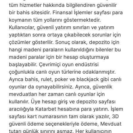
tüm hizmetler hakkında bilgilendiren güvenilir
bir bahis sitesidir. Finansal İşlemler sayfası para
koymanın tüm yollarını göstermektedir.
Kullanıcılar, güvenli yatırım sınırları ve yatırım
yaptıktan sonra ortaya çıkabilecek sorunlar için
çözümler gösterilir. Sonuç olarak, depozito için
hangi madeni paraların kullanıldığını bilenler bu
madeni paralar için bir hesap oluşturmaya
başlayabilir. Çevrimiçi oyun endüstrisi
çoğunlukla canlı oyun türlerine odaklanmıştır.
Ayrıca bahis, rulet, poker ve blackjack gibi canlı
oyunlar da oynayabilirsiniz. Ayrıca, güvenlik
mevduatları her zaman canlı oyunlar için
kullanılır. Üye hesap giriş ve depozito sayfası
aracılığıyla Katarbet hesabına para yatırın. İşlem
sayfası kart numarasının tam olarak yazılır, 3D
güvenli ödeme seçenekleriyle ödeme, Mevduat
tutarı günlük sınırını aşmaz, Her kullanıcının