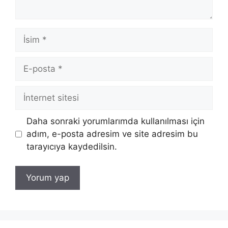
İsim
E-
posta
İnternet
sitesi
Daha sonraki yorumlarımda kullanılması için
adım, e-posta adresim ve site adresim bu
tarayıcıya kaydedilsin.