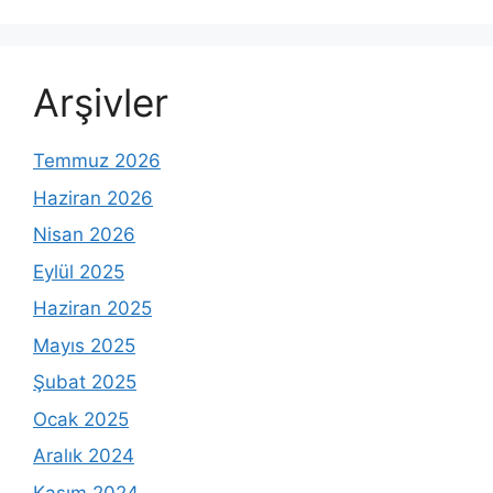
Arşivler
Temmuz 2026
Haziran 2026
Nisan 2026
Eylül 2025
Haziran 2025
Mayıs 2025
Şubat 2025
Ocak 2025
Aralık 2024
Kasım 2024