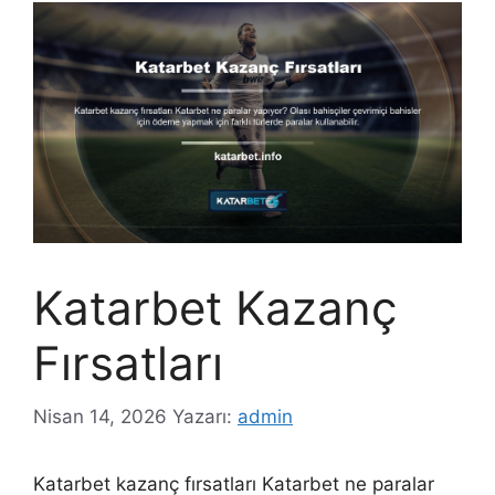
Katarbet Kazanç
Fırsatları
Nisan 14, 2026
Yazarı:
admin
Katarbet kazanç fırsatları Katarbet ne paralar