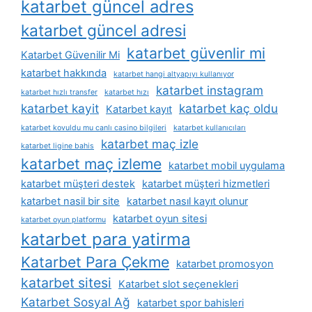
katarbet güncel adres
katarbet güncel adresi
katarbet güvenlir mi
Katarbet Güvenilir Mi
katarbet hakkında
katarbet hangi altyapıyı kullanıyor
katarbet instagram
katarbet hızlı transfer
katarbet hızı
katarbet kayit
katarbet kaç oldu
Katarbet kayıt
katarbet kovuldu mu canlı casino bilgileri
katarbet kullanıcıları
katarbet maç izle
katarbet ligine bahis
katarbet maç izleme
katarbet mobil uygulama
katarbet müşteri destek
katarbet müşteri hizmetleri
katarbet nasil bir site
katarbet nasıl kayıt olunur
katarbet oyun sitesi
katarbet oyun platformu
katarbet para yatirma
Katarbet Para Çekme
katarbet promosyon
katarbet sitesi
Katarbet slot seçenekleri
Katarbet Sosyal Ağ
katarbet spor bahisleri