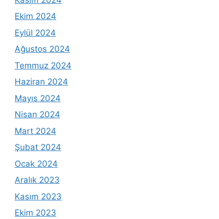
Ekim 2024
Eylül 2024
Ağustos 2024
Temmuz 2024
Haziran 2024
Mayıs 2024
Nisan 2024
Mart 2024
Şubat 2024
Ocak 2024
Aralık 2023
Kasım 2023
Ekim 2023