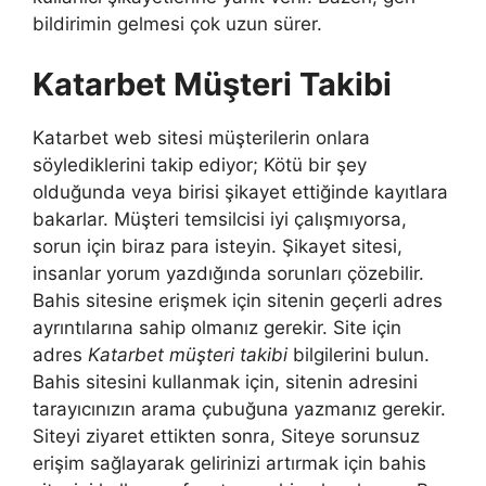
bildirimin gelmesi çok uzun sürer.
Katarbet Müşteri Takibi
Katarbet web sitesi müşterilerin onlara
söylediklerini takip ediyor; Kötü bir şey
olduğunda veya birisi şikayet ettiğinde kayıtlara
bakarlar. Müşteri temsilcisi iyi çalışmıyorsa,
sorun için biraz para isteyin. Şikayet sitesi,
insanlar yorum yazdığında sorunları çözebilir.
Bahis sitesine erişmek için sitenin geçerli adres
ayrıntılarına sahip olmanız gerekir. Site için
adres
Katarbet müşteri takibi
bilgilerini bulun.
Bahis sitesini kullanmak için, sitenin adresini
tarayıcınızın arama çubuğuna yazmanız gerekir.
Siteyi ziyaret ettikten sonra, Siteye sorunsuz
erişim sağlayarak gelirinizi artırmak için bahis