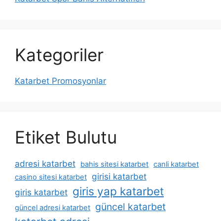
Kategoriler
Katarbet Promosyonlar
Etiket Bulutu
adresi katarbet
bahis sitesi katarbet
canli katarbet
girisi katarbet
casino sitesi katarbet
giris yap katarbet
giris katarbet
güncel katarbet
güncel adresi katarbet