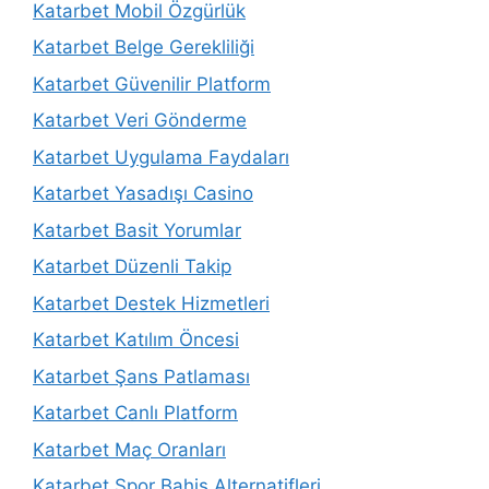
Katarbet Mobil Özgürlük
Katarbet Belge Gerekliliği
Katarbet Güvenilir Platform
Katarbet Veri Gönderme
Katarbet Uygulama Faydaları
Katarbet Yasadışı Casino
Katarbet Basit Yorumlar
Katarbet Düzenli Takip
Katarbet Destek Hizmetleri
Katarbet Katılım Öncesi
Katarbet Şans Patlaması
Katarbet Canlı Platform
Katarbet Maç Oranları
Katarbet Spor Bahis Alternatifleri