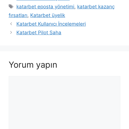
Etiketler
katarbet eposta yönetimi
,
katarbet kazanç
fırsatları
,
Katarbet üyelik
Katarbet Kullanıcı İncelemeleri
Katarbet Pilot Saha
Yorum yapın
Yorum