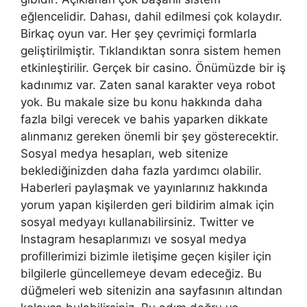
eğlencelidir. Dahası, dahil edilmesi çok kolaydır.
Birkaç oyun var. Her şey çevrimiçi formlarla
geliştirilmiştir. Tıklandıktan sonra sistem hemen
etkinleştirilir. Gerçek bir casino. Önümüzde bir iş
kadınımız var. Zaten sanal karakter veya robot
yok. Bu makale size bu konu hakkında daha
fazla bilgi verecek ve bahis yaparken dikkate
alınmanız gereken önemli bir şey gösterecektir.
Sosyal medya hesapları, web sitenize
beklediğinizden daha fazla yardımcı olabilir.
Haberleri paylaşmak ve yayınlarınız hakkında
yorum yapan kişilerden geri bildirim almak için
sosyal medyayı kullanabilirsiniz. Twitter ve
Instagram hesaplarımızı ve sosyal medya
profillerimizi bizimle iletişime geçen kişiler için
bilgilerle güncellemeye devam edeceğiz. Bu
düğmeleri web sitenizin ana sayfasının altından