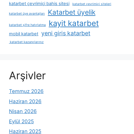
katarbet çevrimiçi bahis sitesi
katarbet çevrimiçi siteleri
Katarbet üyelik
katarbet üye avantajları
kayit katarbet
katarbet şifre hatırlatma
yeni giris katarbet
mobil katarbet
katarbet kazançlarınız
Arşivler
Temmuz 2026
Haziran 2026
Nisan 2026
Eylül 2025
Haziran 2025