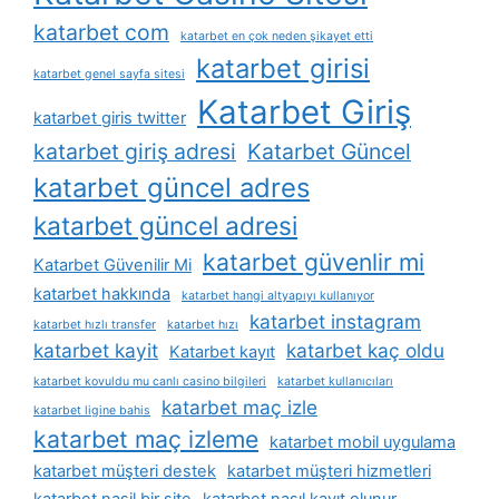
katarbet com
katarbet en çok neden şikayet etti
katarbet girisi
katarbet genel sayfa sitesi
Katarbet Giriş
katarbet giris twitter
katarbet giriş adresi
Katarbet Güncel
katarbet güncel adres
katarbet güncel adresi
katarbet güvenlir mi
Katarbet Güvenilir Mi
katarbet hakkında
katarbet hangi altyapıyı kullanıyor
katarbet instagram
katarbet hızlı transfer
katarbet hızı
katarbet kayit
katarbet kaç oldu
Katarbet kayıt
katarbet kovuldu mu canlı casino bilgileri
katarbet kullanıcıları
katarbet maç izle
katarbet ligine bahis
katarbet maç izleme
katarbet mobil uygulama
katarbet müşteri destek
katarbet müşteri hizmetleri