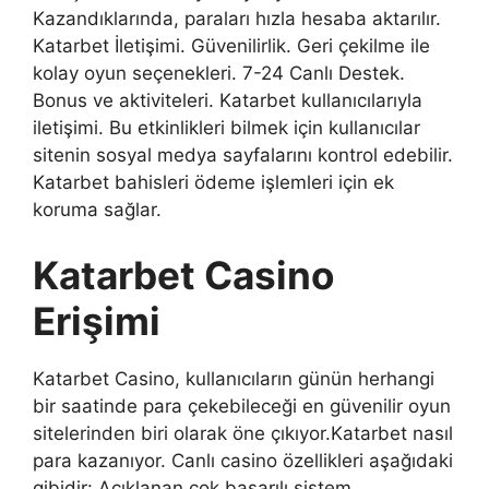
Kazandıklarında, paraları hızla hesaba aktarılır.
Katarbet İletişimi. Güvenilirlik. Geri çekilme ile
kolay oyun seçenekleri. 7-24 Canlı Destek.
Bonus ve aktiviteleri. Katarbet kullanıcılarıyla
iletişimi. Bu etkinlikleri bilmek için kullanıcılar
sitenin sosyal medya sayfalarını kontrol edebilir.
Katarbet bahisleri ödeme işlemleri için ek
koruma sağlar.
Katarbet Casino
Erişimi
Katarbet Casino, kullanıcıların günün herhangi
bir saatinde para çekebileceği en güvenilir oyun
sitelerinden biri olarak öne çıkıyor.Katarbet nasıl
para kazanıyor. Canlı casino özellikleri aşağıdaki
gibidir: Açıklanan çok başarılı sistem