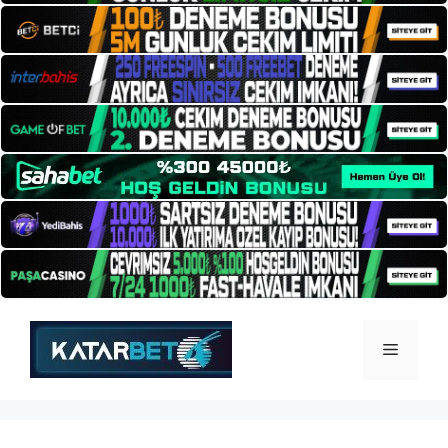
İçeriğe
atla
Menü