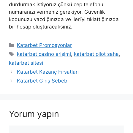
durdurmak istiyoruz çünkü cep telefonu
numaranızı vermeniz gerekiyor. Güvenlik
kodunuzu yazdığınızda ve İleri’yi tıklattığınızda
bir hesap oluşturacaksınız.
Kategoriler
Katarbet Promosyonlar
Etiketler
katarbet casino erişimi
,
katarbet pilot saha
,
katarbet sitesi
Katarbet Kazanç Fırsatları
Katarbet Giriş Sebebi
Yorum yapın
Yorum