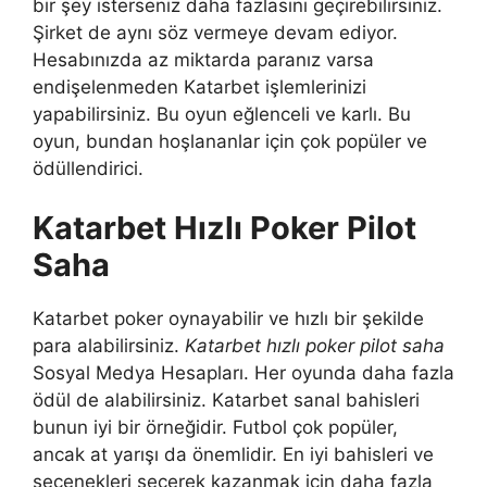
bir şey isterseniz daha fazlasını geçirebilirsiniz.
Şirket de aynı söz vermeye devam ediyor.
Hesabınızda az miktarda paranız varsa
endişelenmeden Katarbet işlemlerinizi
yapabilirsiniz. Bu oyun eğlenceli ve karlı. Bu
oyun, bundan hoşlananlar için çok popüler ve
ödüllendirici.
Katarbet Hızlı Poker Pilot
Saha
Katarbet poker oynayabilir ve hızlı bir şekilde
para alabilirsiniz.
Katarbet hızlı poker pilot saha
Sosyal Medya Hesapları. Her oyunda daha fazla
ödül de alabilirsiniz. Katarbet sanal bahisleri
bunun iyi bir örneğidir. Futbol çok popüler,
ancak at yarışı da önemlidir. En iyi bahisleri ve
seçenekleri seçerek kazanmak için daha fazla