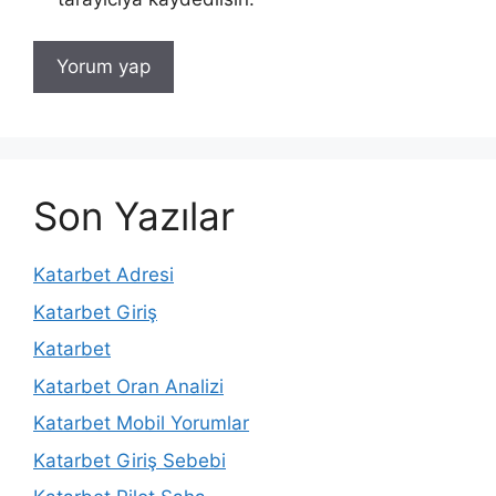
Son Yazılar
Katarbet Adresi
Katarbet Giriş
Katarbet
Katarbet Oran Analizi
Katarbet Mobil Yorumlar
Katarbet Giriş Sebebi