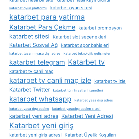
katarbet nasil bir site
katarbet nasıl kayıt olunur
katarbet oyun sitesi
katarbet oyun platformu
katarbet para yatirma
Katarbet Para Çekme
katarbet promosyon
katarbet sitesi
Katarbet slot seçenekleri
Katarbet Sosyal Ağ
katarbet spor bahisleri
katarbet tasarım yasa dışı adres
katarbet teknolojik gelişmeler
Katarbet tv
katarbet telegram
katarbet tv canli maç
katarbet tv canli maç izle
katarbet tv izle
Katarbet Twitter
katarbet tüm fırsatlar hizmetleri
katarbet whatsapp
katarbet yasa dışı adres
katarbet yasa dışı casino
katarbet yasadışı casino sitesi
katarbet yeni adres
Katarbet Yeni Adresi
Katarbet yeni giriş
katarbet yeni giriş adresi
Katarbet Üyelik Koşulları