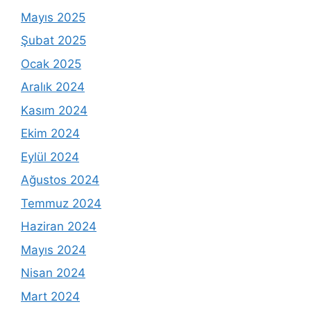
Mayıs 2025
Şubat 2025
Ocak 2025
Aralık 2024
Kasım 2024
Ekim 2024
Eylül 2024
Ağustos 2024
Temmuz 2024
Haziran 2024
Mayıs 2024
Nisan 2024
Mart 2024