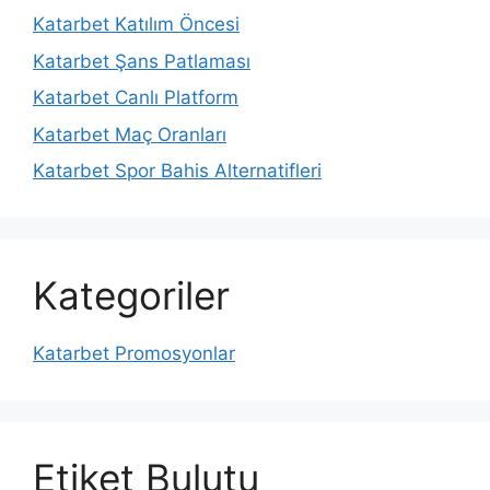
Katarbet Katılım Öncesi
Katarbet Şans Patlaması
Katarbet Canlı Platform
Katarbet Maç Oranları
Katarbet Spor Bahis Alternatifleri
Kategoriler
Katarbet Promosyonlar
Etiket Bulutu