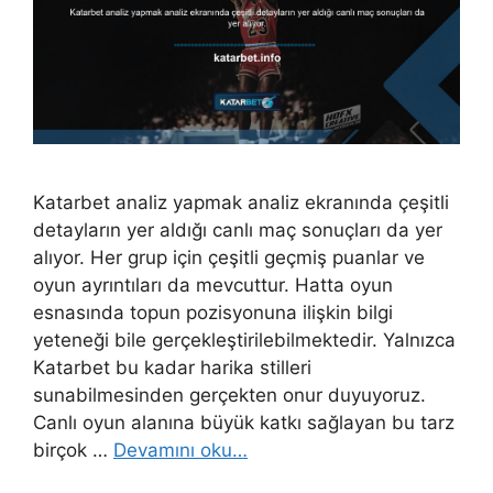
Katarbet analiz yapmak analiz ekranında çeşitli
detayların yer aldığı canlı maç sonuçları da yer
alıyor. Her grup için çeşitli geçmiş puanlar ve
oyun ayrıntıları da mevcuttur. Hatta oyun
esnasında topun pozisyonuna ilişkin bilgi
yeteneği bile gerçekleştirilebilmektedir. Yalnızca
Katarbet bu kadar harika stilleri
sunabilmesinden gerçekten onur duyuyoruz.
Canlı oyun alanına büyük katkı sağlayan bu tarz
birçok …
Devamını oku…