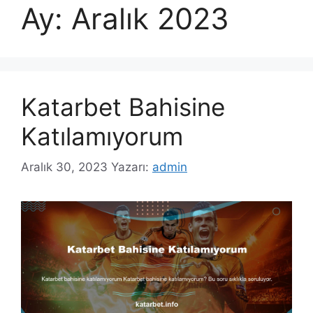
Ay:
Aralık 2023
Katarbet Bahisine
Katılamıyorum
Aralık 30, 2023
Yazarı:
admin