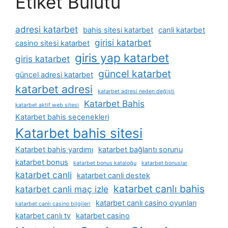
Etiket Bulutu
adresi katarbet
bahis sitesi katarbet
canli katarbet
girisi katarbet
casino sitesi katarbet
giris yap katarbet
giris katarbet
güncel katarbet
güncel adresi katarbet
katarbet adresi
katarbet adresi neden değişti
Katarbet Bahis
katarbet aktif web sitesi
Katarbet bahis seçenekleri
Katarbet bahis sitesi
Katarbet bahis yardımı
katarbet bağlantı sorunu
katarbet bonus
katarbet bonus kataloğu
katarbet bonuslar
katarbet canli
katarbet canli destek
katarbet canlı bahis
katarbet canli maç izle
katarbet canlı casino oyunları
katarbet canlı casino bilgileri
katarbet canlı tv
katarbet casino