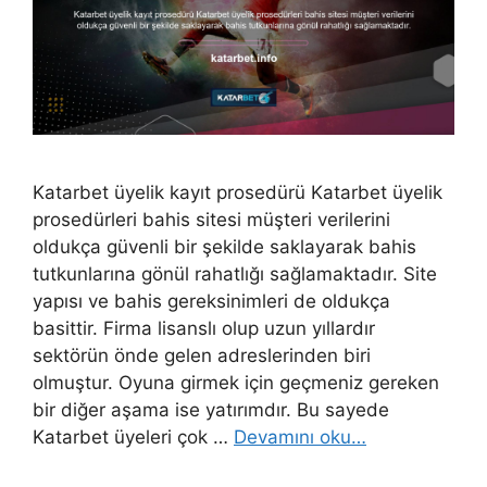
Katarbet üyelik kayıt prosedürü Katarbet üyelik
prosedürleri bahis sitesi müşteri verilerini
oldukça güvenli bir şekilde saklayarak bahis
tutkunlarına gönül rahatlığı sağlamaktadır. Site
yapısı ve bahis gereksinimleri de oldukça
basittir. Firma lisanslı olup uzun yıllardır
sektörün önde gelen adreslerinden biri
olmuştur. Oyuna girmek için geçmeniz gereken
bir diğer aşama ise yatırımdır. Bu sayede
Katarbet üyeleri çok …
Devamını oku…