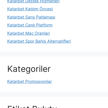
Katarbet Destek Hizmetleri
Katarbet Katılım Öncesi
Katarbet Şans Patlaması
Katarbet Canlı Platform
Katarbet Maç Oranları
Katarbet Spor Bahis Alternatifleri
Kategoriler
Katarbet Promosyonlar