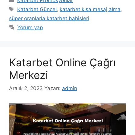
Katarbet Promosyonlar
Etiketler
Katarbet Güncel
,
katarbet kısa mesaj alma
,
süper oranlarla katarbet bahisleri
Yorum yap
Katarbet Online Çağrı
Merkezi
Aralık 2, 2023
Yazarı:
admin