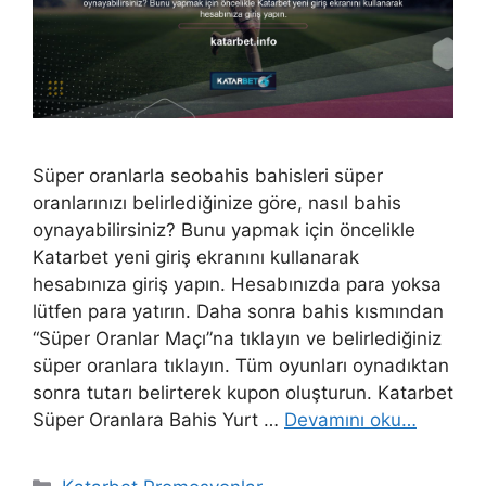
Süper oranlarla seobahis bahisleri süper
oranlarınızı belirlediğinize göre, nasıl bahis
oynayabilirsiniz? Bunu yapmak için öncelikle
Katarbet yeni giriş ekranını kullanarak
hesabınıza giriş yapın. Hesabınızda para yoksa
lütfen para yatırın. Daha sonra bahis kısmından
“Süper Oranlar Maçı”na tıklayın ve belirlediğiniz
süper oranlara tıklayın. Tüm oyunları oynadıktan
sonra tutarı belirterek kupon oluşturun. Katarbet
Süper Oranlara Bahis Yurt …
Devamını oku…
Kategoriler