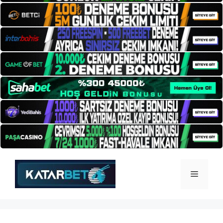
İçeriğe
atla
Menü