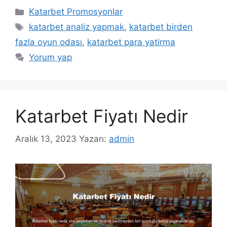
Kategoriler
Katarbet Promosyonlar
Etiketler
katarbet analiz yapmak
,
katarbet birden
fazla oyun odası
,
katarbet para yatirma
Yorum yap
Katarbet Fiyatı Nedir
Aralık 13, 2023
Yazarı:
admin