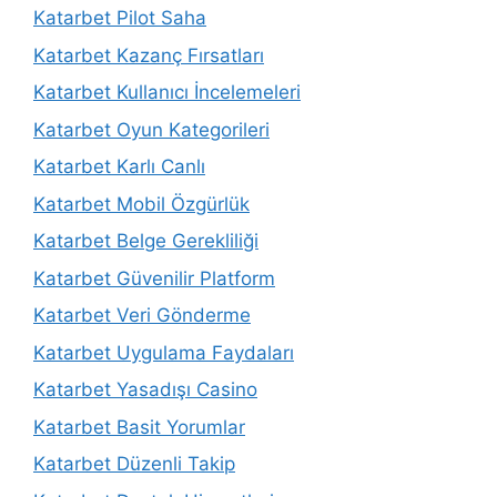
Katarbet Pilot Saha
Katarbet Kazanç Fırsatları
Katarbet Kullanıcı İncelemeleri
Katarbet Oyun Kategorileri
Katarbet Karlı Canlı
Katarbet Mobil Özgürlük
Katarbet Belge Gerekliliği
Katarbet Güvenilir Platform
Katarbet Veri Gönderme
Katarbet Uygulama Faydaları
Katarbet Yasadışı Casino
Katarbet Basit Yorumlar
Katarbet Düzenli Takip