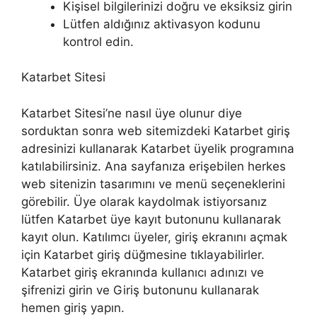
Kişisel bilgilerinizi doğru ve eksiksiz girin
Lütfen aldığınız aktivasyon kodunu
kontrol edin.
Katarbet Sitesi
Katarbet Sitesi’ne nasıl üye olunur diye
sorduktan sonra web sitemizdeki Katarbet giriş
adresinizi kullanarak Katarbet üyelik programına
katılabilirsiniz. Ana sayfanıza erişebilen herkes
web sitenizin tasarımını ve menü seçeneklerini
görebilir. Üye olarak kaydolmak istiyorsanız
lütfen Katarbet üye kayıt butonunu kullanarak
kayıt olun. Katılımcı üyeler, giriş ekranını açmak
için Katarbet giriş düğmesine tıklayabilirler.
Katarbet giriş ekranında kullanıcı adınızı ve
şifrenizi girin ve Giriş butonunu kullanarak
hemen giriş yapın.