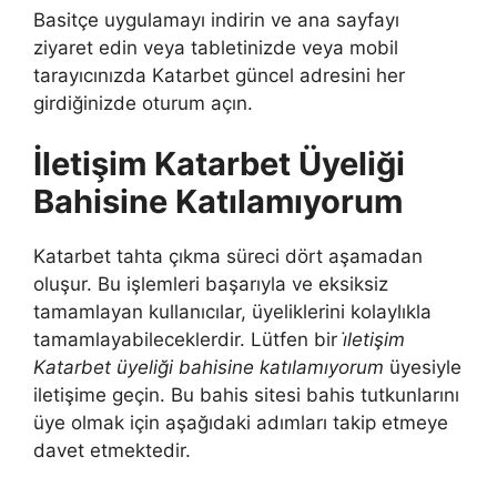
Basitçe uygulamayı indirin ve ana sayfayı
ziyaret edin veya tabletinizde veya mobil
tarayıcınızda Katarbet güncel adresini her
girdiğinizde oturum açın.
İletişim Katarbet Üyeliği
Bahisine Katılamıyorum
Katarbet tahta çıkma süreci dört aşamadan
oluşur. Bu işlemleri başarıyla ve eksiksiz
tamamlayan kullanıcılar, üyeliklerini kolaylıkla
tamamlayabileceklerdir. Lütfen bir
i̇letişim
Katarbet üyeliği bahisine katılamıyorum
üyesiyle
iletişime geçin. Bu bahis sitesi bahis tutkunlarını
üye olmak için aşağıdaki adımları takip etmeye
davet etmektedir.