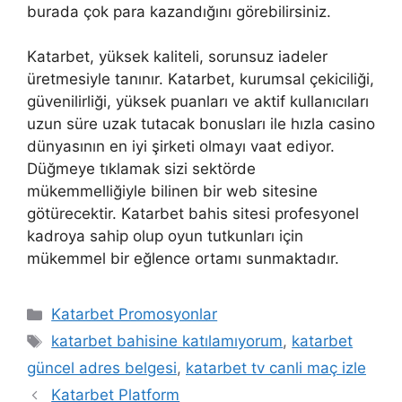
burada çok para kazandığını görebilirsiniz.
Katarbet, yüksek kaliteli, sorunsuz iadeler
üretmesiyle tanınır. Katarbet, kurumsal çekiciliği,
güvenilirliği, yüksek puanları ve aktif kullanıcıları
uzun süre uzak tutacak bonusları ile hızla casino
dünyasının en iyi şirketi olmayı vaat ediyor.
Düğmeye tıklamak sizi sektörde
mükemmelliğiyle bilinen bir web sitesine
götürecektir. Katarbet bahis sitesi profesyonel
kadroya sahip olup oyun tutkunları için
mükemmel bir eğlence ortamı sunmaktadır.
Kategoriler
Katarbet Promosyonlar
Etiketler
katarbet bahisine katılamıyorum
,
katarbet
güncel adres belgesi
,
katarbet tv canli maç izle
Katarbet Platform