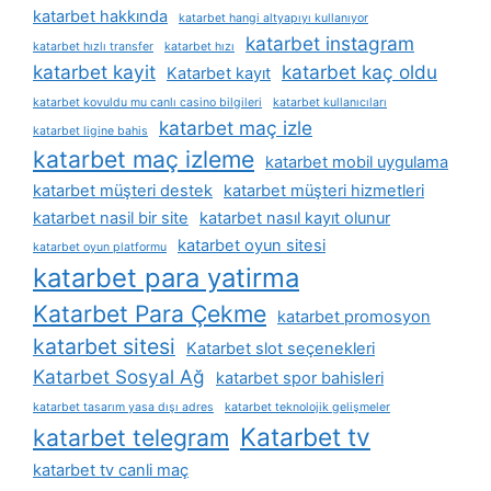
katarbet hakkında
katarbet hangi altyapıyı kullanıyor
katarbet instagram
katarbet hızlı transfer
katarbet hızı
katarbet kayit
katarbet kaç oldu
Katarbet kayıt
katarbet kovuldu mu canlı casino bilgileri
katarbet kullanıcıları
katarbet maç izle
katarbet ligine bahis
katarbet maç izleme
katarbet mobil uygulama
katarbet müşteri destek
katarbet müşteri hizmetleri
katarbet nasil bir site
katarbet nasıl kayıt olunur
katarbet oyun sitesi
katarbet oyun platformu
katarbet para yatirma
Katarbet Para Çekme
katarbet promosyon
katarbet sitesi
Katarbet slot seçenekleri
Katarbet Sosyal Ağ
katarbet spor bahisleri
katarbet tasarım yasa dışı adres
katarbet teknolojik gelişmeler
Katarbet tv
katarbet telegram
katarbet tv canli maç