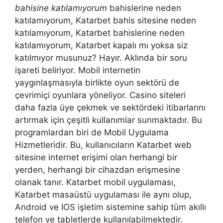
bahisine katılamıyorum
bahislerine neden
katılamıyorum, Katarbet bahis sitesine neden
katılamıyorum, Katarbet bahislerine neden
katılamıyorum, Katarbet kapalı mı yoksa siz
katılmıyor musunuz? Hayır. Aklında bir soru
işareti beliriyor. Mobil internetin
yaygınlaşmasıyla birlikte oyun sektörü de
çevrimiçi oyunlara yöneliyor. Casino siteleri
daha fazla üye çekmek ve sektördeki itibarlarını
artırmak için çeşitli kullanımlar sunmaktadır. Bu
programlardan biri de Mobil Uygulama
Hizmetleridir. Bu, kullanıcıların Katarbet web
sitesine internet erişimi olan herhangi bir
yerden, herhangi bir cihazdan erişmesine
olanak tanır. Katarbet mobil uygulaması,
Katarbet masaüstü uygulaması ile aynı olup,
Android ve IOS işletim sistemine sahip tüm akıllı
telefon ve tabletlerde kullanılabilmektedir.