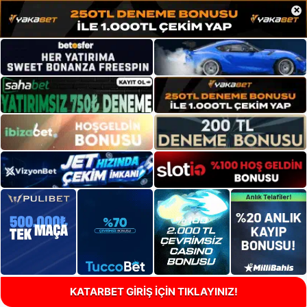
×
KATARBET GİRİŞ İÇİN TIKLAYINIZ!