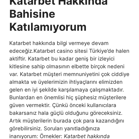
Katarbet Hakkında
Bahisine
Katılamıyorum
Katarbet hakkında bilgi vermeye devam
edeceğiz.Katarbet casino sitesi Türkiye’de halen
aktiftir. Katarbet bu kadar geniş bir izleyici
kitlesine sahip olmasının elbette birçok nedeni
var. Katarbet müşteri memnuniyetini çok ciddiye
almakta ve üyelerimizin ihtiyaçlarını elimizden
gelen en iyi şekilde karşılamaya çalışmaktadır.
Bunlardan en önemlisi hiç şüphesiz müşterilere
güven vermektir. Çünkü önceki kullanıcılara
bakarsanız hala güçlü olduğunu göreceksiniz.
Artık müşterilerin burada çok para kazandığını
görebilirsiniz. Soruları yanıtladığınıza
inanıyorum: Örnekler:
Katarbet hakkında