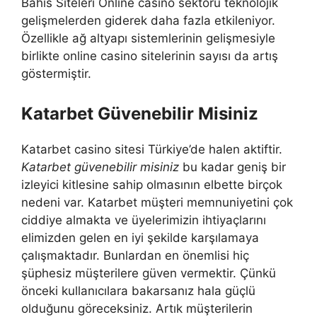
Bahis Siteleri Online casino sektörü teknolojik
gelişmelerden giderek daha fazla etkileniyor.
Özellikle ağ altyapı sistemlerinin gelişmesiyle
birlikte online casino sitelerinin sayısı da artış
göstermiştir.
Katarbet Güvenebilir Misiniz
Katarbet casino sitesi Türkiye’de halen aktiftir.
Katarbet güvenebilir misiniz
bu kadar geniş bir
izleyici kitlesine sahip olmasının elbette birçok
nedeni var. Katarbet müşteri memnuniyetini çok
ciddiye almakta ve üyelerimizin ihtiyaçlarını
elimizden gelen en iyi şekilde karşılamaya
çalışmaktadır. Bunlardan en önemlisi hiç
şüphesiz müşterilere güven vermektir. Çünkü
önceki kullanıcılara bakarsanız hala güçlü
olduğunu göreceksiniz. Artık müşterilerin