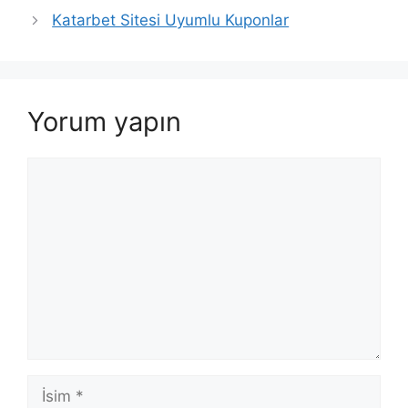
Katarbet Sitesi Uyumlu Kuponlar
Yorum yapın
Yorum
İsim