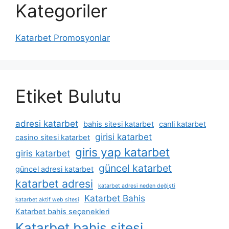
Kategoriler
Katarbet Promosyonlar
Etiket Bulutu
adresi katarbet
bahis sitesi katarbet
canli katarbet
girisi katarbet
casino sitesi katarbet
giris yap katarbet
giris katarbet
güncel katarbet
güncel adresi katarbet
katarbet adresi
katarbet adresi neden değişti
Katarbet Bahis
katarbet aktif web sitesi
Katarbet bahis seçenekleri
Katarbet bahis sitesi