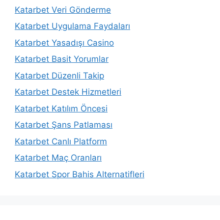
Katarbet Veri Gönderme
Katarbet Uygulama Faydaları
Katarbet Yasadışı Casino
Katarbet Basit Yorumlar
Katarbet Düzenli Takip
Katarbet Destek Hizmetleri
Katarbet Katılım Öncesi
Katarbet Şans Patlaması
Katarbet Canlı Platform
Katarbet Maç Oranları
Katarbet Spor Bahis Alternatifleri