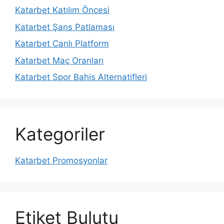
Katarbet Katılım Öncesi
Katarbet Şans Patlaması
Katarbet Canlı Platform
Katarbet Maç Oranları
Katarbet Spor Bahis Alternatifleri
Kategoriler
Katarbet Promosyonlar
Etiket Bulutu