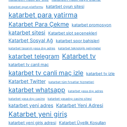
katarbet oyun sitesi
katarbet oyun platformu
katarbet para yatirma
Katarbet Para Çekme
katarbet promosyon
katarbet sitesi
Katarbet slot seçenekleri
Katarbet Sosyal Ağ
katarbet spor bahisleri
katarbet tasarım yasa dışı adres
katarbet teknolojik gelişmeler
Katarbet tv
katarbet telegram
katarbet tv canli maç
katarbet tv canli maç izle
katarbet tv izle
Katarbet Twitter
katarbet tüm fırsatlar hizmetleri
katarbet whatsapp
katarbet yasa dışı adres
katarbet yasa dışı casino
katarbet yasadışı casino sitesi
katarbet yeni adres
Katarbet Yeni Adresi
Katarbet yeni giriş
katarbet yeni giriş adresi
Katarbet Üyelik Koşulları