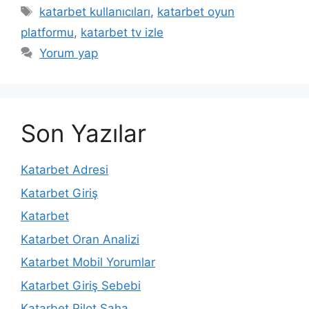
Etiketler
katarbet kullanıcıları
,
katarbet oyun
platformu
,
katarbet tv izle
Yorum yap
Son Yazılar
Katarbet Adresi
Katarbet Giriş
Katarbet
Katarbet Oran Analizi
Katarbet Mobil Yorumlar
Katarbet Giriş Sebebi
Katarbet Pilot Saha