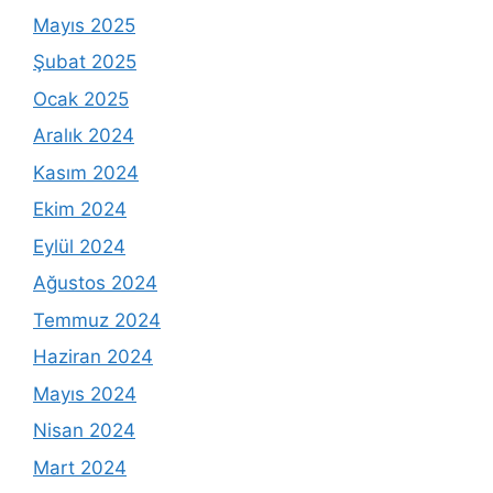
Mayıs 2025
Şubat 2025
Ocak 2025
Aralık 2024
Kasım 2024
Ekim 2024
Eylül 2024
Ağustos 2024
Temmuz 2024
Haziran 2024
Mayıs 2024
Nisan 2024
Mart 2024