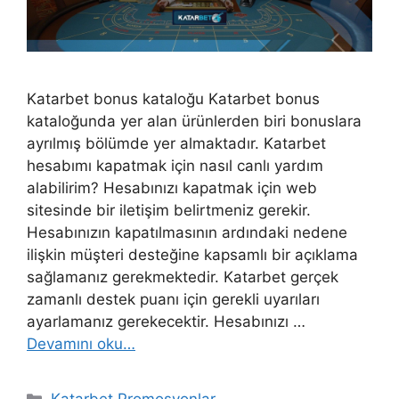
Katarbet bonus kataloğu Katarbet bonus
kataloğunda yer alan ürünlerden biri bonuslara
ayrılmış bölümde yer almaktadır. Katarbet
hesabımı kapatmak için nasıl canlı yardım
alabilirim? Hesabınızı kapatmak için web
sitesinde bir iletişim belirtmeniz gerekir.
Hesabınızın kapatılmasının ardındaki nedene
ilişkin müşteri desteğine kapsamlı bir açıklama
sağlamanız gerekmektedir. Katarbet gerçek
zamanlı destek puanı için gerekli uyarıları
ayarlamanız gerekecektir. Hesabınızı …
Devamını oku…
Kategoriler