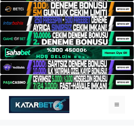
İçeriğe
atla
Menü