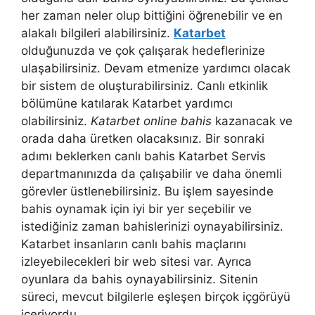
her zaman neler olup bittiğini öğrenebilir ve en
alakalı bilgileri alabilirsiniz.
Katarbet
olduğunuzda ve çok çalışarak hedeflerinize
ulaşabilirsiniz. Devam etmenize yardımcı olacak
bir sistem de oluşturabilirsiniz. Canlı etkinlik
bölümüne katılarak Katarbet yardımcı
olabilirsiniz.
Katarbet online bahis
kazanacak ve
orada daha üretken olacaksınız. Bir sonraki
adımı beklerken canlı bahis Katarbet Servis
departmanınızda da çalışabilir ve daha önemli
görevler üstlenebilirsiniz. Bu işlem sayesinde
bahis oynamak için iyi bir yer seçebilir ve
istediğiniz zaman bahislerinizi oynayabilirsiniz.
Katarbet insanların canlı bahis maçlarını
izleyebilecekleri bir web sitesi var. Ayrıca
oyunlara da bahis oynayabilirsiniz. Sitenin
süreci, mevcut bilgilerle eşleşen birçok içgörüyü
içeriyordu.