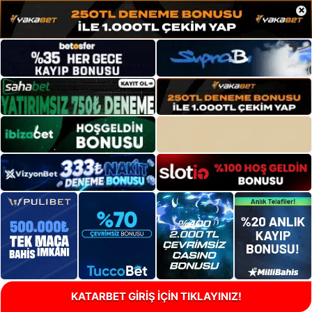
×
KATARBET GİRİŞ İÇİN TIKLAYINIZ!