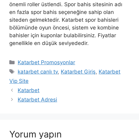
önemli roller üstlendi. Spor bahis sitesinin adı
en fazla spor bahis seçeneğine sahip olan
siteden gelmektedir. Katarbet spor bahisleri
bölümünde oyun öncesi, sistem ve kombine
bahisler için kuponlar bulabilirsiniz. Fiyatlar
genellikle en düşük seviyededir.
Kategoriler
Katarbet Promosyonlar
Etiketler
katarbet canlı tv
,
Katarbet Giriş
,
Katarbet
Vip Site
Katarbet
Katarbet Adresi
Yorum yapın