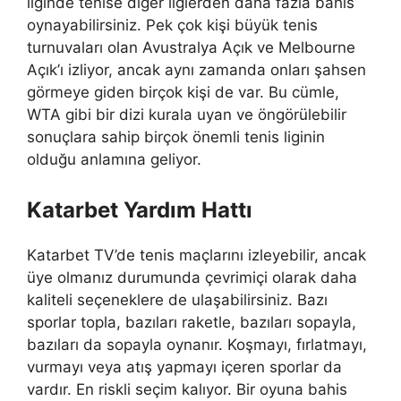
liginde tenise diğer liglerden daha fazla bahis
oynayabilirsiniz. Pek çok kişi büyük tenis
turnuvaları olan Avustralya Açık ve Melbourne
Açık’ı izliyor, ancak aynı zamanda onları şahsen
görmeye giden birçok kişi de var. Bu cümle,
WTA gibi bir dizi kurala uyan ve öngörülebilir
sonuçlara sahip birçok önemli tenis liginin
olduğu anlamına geliyor.
Katarbet Yardım Hattı
Katarbet TV’de tenis maçlarını izleyebilir, ancak
üye olmanız durumunda çevrimiçi olarak daha
kaliteli seçeneklere de ulaşabilirsiniz. Bazı
sporlar topla, bazıları raketle, bazıları sopayla,
bazıları da sopayla oynanır. Koşmayı, fırlatmayı,
vurmayı veya atış yapmayı içeren sporlar da
vardır. En riskli seçim kalıyor. Bir oyuna bahis