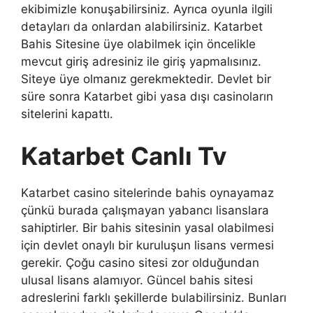
ekibimizle konuşabilirsiniz. Ayrıca oyunla ilgili
detayları da onlardan alabilirsiniz. Katarbet
Bahis Sitesine üye olabilmek için öncelikle
mevcut giriş adresiniz ile giriş yapmalısınız.
Siteye üye olmanız gerekmektedir. Devlet bir
süre sonra Katarbet gibi yasa dışı casinoların
sitelerini kapattı.
Katarbet Canlı Tv
Katarbet casino sitelerinde bahis oynayamaz
çünkü burada çalışmayan yabancı lisanslara
sahiptirler. Bir bahis sitesinin yasal olabilmesi
için devlet onaylı bir kuruluşun lisans vermesi
gerekir. Çoğu casino sitesi zor olduğundan
ulusal lisans alamıyor. Güncel bahis sitesi
adreslerini farklı şekillerde bulabilirsiniz. Bunları