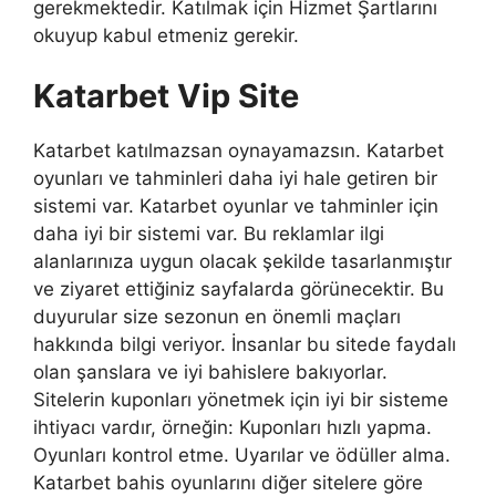
gerekmektedir. Katılmak için Hizmet Şartlarını
okuyup kabul etmeniz gerekir.
Katarbet Vip Site
Katarbet katılmazsan oynayamazsın. Katarbet
oyunları ve tahminleri daha iyi hale getiren bir
sistemi var. Katarbet oyunlar ve tahminler için
daha iyi bir sistemi var. Bu reklamlar ilgi
alanlarınıza uygun olacak şekilde tasarlanmıştır
ve ziyaret ettiğiniz sayfalarda görünecektir. Bu
duyurular size sezonun en önemli maçları
hakkında bilgi veriyor. İnsanlar bu sitede faydalı
olan şanslara ve iyi bahislere bakıyorlar.
Sitelerin kuponları yönetmek için iyi bir sisteme
ihtiyacı vardır, örneğin: Kuponları hızlı yapma.
Oyunları kontrol etme. Uyarılar ve ödüller alma.
Katarbet bahis oyunlarını diğer sitelere göre