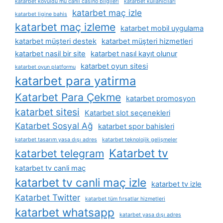
katarbet kovuldu mu canlı casino bilgileri
katarbet kullanıcıları
katarbet maç izle
katarbet ligine bahis
katarbet maç izleme
katarbet mobil uygulama
katarbet müşteri destek
katarbet müşteri hizmetleri
katarbet nasil bir site
katarbet nasıl kayıt olunur
katarbet oyun sitesi
katarbet oyun platformu
katarbet para yatirma
Katarbet Para Çekme
katarbet promosyon
katarbet sitesi
Katarbet slot seçenekleri
Katarbet Sosyal Ağ
katarbet spor bahisleri
katarbet tasarım yasa dışı adres
katarbet teknolojik gelişmeler
Katarbet tv
katarbet telegram
katarbet tv canli maç
katarbet tv canli maç izle
katarbet tv izle
Katarbet Twitter
katarbet tüm fırsatlar hizmetleri
katarbet whatsapp
katarbet yasa dışı adres