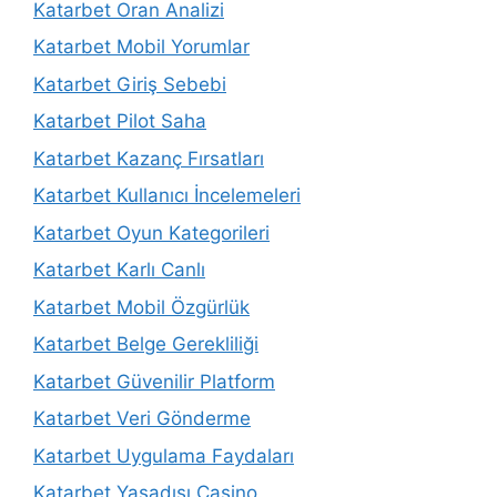
Katarbet Oran Analizi
Katarbet Mobil Yorumlar
Katarbet Giriş Sebebi
Katarbet Pilot Saha
Katarbet Kazanç Fırsatları
Katarbet Kullanıcı İncelemeleri
Katarbet Oyun Kategorileri
Katarbet Karlı Canlı
Katarbet Mobil Özgürlük
Katarbet Belge Gerekliliği
Katarbet Güvenilir Platform
Katarbet Veri Gönderme
Katarbet Uygulama Faydaları
Katarbet Yasadışı Casino