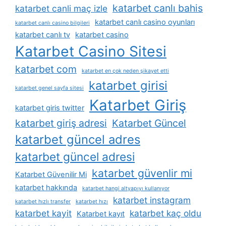
katarbet canlı bahis
katarbet canli maç izle
katarbet canlı casino oyunları
katarbet canlı casino bilgileri
katarbet canlı tv
katarbet casino
Katarbet Casino Sitesi
katarbet com
katarbet en çok neden şikayet etti
katarbet girisi
katarbet genel sayfa sitesi
Katarbet Giriş
katarbet giris twitter
katarbet giriş adresi
Katarbet Güncel
katarbet güncel adres
katarbet güncel adresi
katarbet güvenlir mi
Katarbet Güvenilir Mi
katarbet hakkında
katarbet hangi altyapıyı kullanıyor
katarbet instagram
katarbet hızlı transfer
katarbet hızı
katarbet kayit
katarbet kaç oldu
Katarbet kayıt