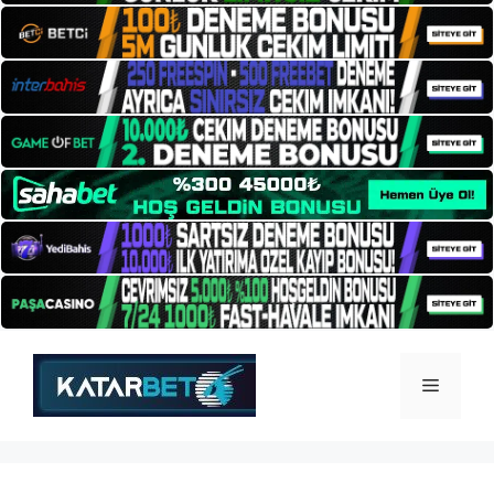
İçeriğe
atla
Menü