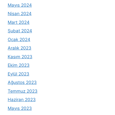
Mayıs 2024
Nisan 2024
Mart 2024
Şubat 2024
Ocak 2024
Aralık 2023
Kasım 2023
Ekim 2023
Eylül 2023
Ağustos 2023
Temmuz 2023
Haziran 2023
Mayıs 2023