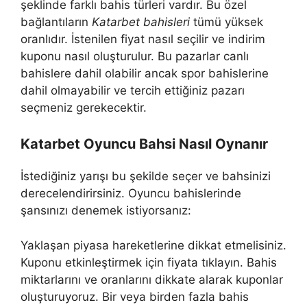
şeklinde farklı bahis türleri vardır. Bu özel
bağlantıların
Katarbet bahisleri
tümü yüksek
oranlıdır. İstenilen fiyat nasıl seçilir ve indirim
kuponu nasıl oluşturulur. Bu pazarlar canlı
bahislere dahil olabilir ancak spor bahislerine
dahil olmayabilir ve tercih ettiğiniz pazarı
seçmeniz gerekecektir.
Katarbet Oyuncu Bahsi Nasıl Oynanır
İstediğiniz yarışı bu şekilde seçer ve bahsinizi
derecelendirirsiniz. Oyuncu bahislerinde
şansınızı denemek istiyorsanız:
Yaklaşan piyasa hareketlerine dikkat etmelisiniz.
Kuponu etkinleştirmek için fiyata tıklayın. Bahis
miktarlarını ve oranlarını dikkate alarak kuponlar
oluşturuyoruz. Bir veya birden fazla bahis