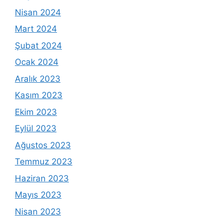
Nisan 2024
Mart 2024
Şubat 2024
Ocak 2024
Aralık 2023
Kasım 2023
Ekim 2023
Eylül 2023
Ağustos 2023
Temmuz 2023
Haziran 2023
Mayıs 2023
Nisan 2023