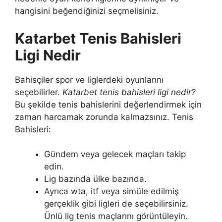
hangisini beğendiğinizi seçmelisiniz.
Katarbet Tenis Bahisleri
Ligi Nedir
Bahisçiler spor ve liglerdeki oyunlarını
seçebilirler.
Katarbet tenis bahisleri ligi nedir?
Bu şekilde tenis bahislerini değerlendirmek için
zaman harcamak zorunda kalmazsınız. Tenis
Bahisleri:
Gündem veya gelecek maçları takip
edin.
Lig bazında ülke bazında.
Ayrıca wta, itf veya simüle edilmiş
gerçeklik gibi ligleri de seçebilirsiniz.
Ünlü lig tenis maçlarını görüntüleyin.