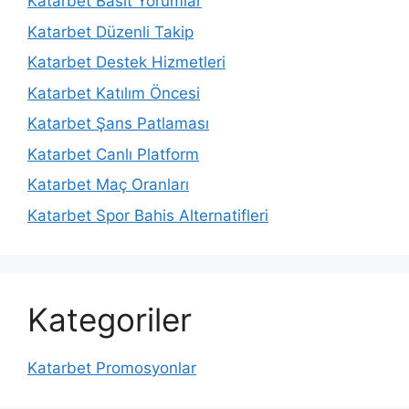
Katarbet Basit Yorumlar
Katarbet Düzenli Takip
Katarbet Destek Hizmetleri
Katarbet Katılım Öncesi
Katarbet Şans Patlaması
Katarbet Canlı Platform
Katarbet Maç Oranları
Katarbet Spor Bahis Alternatifleri
Kategoriler
Katarbet Promosyonlar