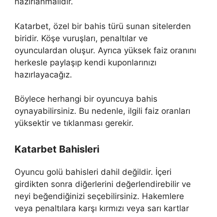
hazırlanmalıdır.
Katarbet, özel bir bahis türü sunan sitelerden
biridir. Köşe vuruşları, penaltılar ve
oyunculardan oluşur. Ayrıca yüksek faiz oranını
herkesle paylaşıp kendi kuponlarınızı
hazırlayacağız.
Böylece herhangi bir oyuncuya bahis
oynayabilirsiniz. Bu nedenle, ilgili faiz oranları
yüksektir ve tıklanması gerekir.
Katarbet Bahisleri
Oyuncu golü bahisleri dahil değildir. İçeri
girdikten sonra diğerlerini değerlendirebilir ve
neyi beğendiğinizi seçebilirsiniz. Hakemlere
veya penaltılara karşı kırmızı veya sarı kartlar