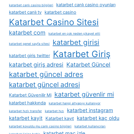
katarbet canlı casino oyunları
katarbet canlı casino bilgileri
katarbet canlı tv
katarbet casino
Katarbet Casino Sitesi
katarbet com
katarbet en çok neden şikayet etti
katarbet girisi
katarbet genel sayfa sitesi
Katarbet Giriş
katarbet giris twitter
katarbet giriş adresi
Katarbet Güncel
katarbet güncel adres
katarbet güncel adresi
katarbet güvenlir mi
Katarbet Güvenilir Mi
katarbet hakkında
katarbet hangi altyapıyı kullanıyor
katarbet instagram
katarbet hızlı transfer
katarbet hızı
katarbet kayit
katarbet kaç oldu
Katarbet kayıt
katarbet kovuldu mu canlı casino bilgileri
katarbet kullanıcıları
katarbet maç izle