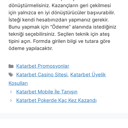
dönüştürmelisiniz. Kazançların geri çekilmesi
için yalnızca en iyi dönüştürücüler başvurabilir.
İsteği kendi hesabınızdan yapmanız gerekir.
Bunu yapmak için “Ödeme” alanında istediğiniz
tekniği seçebilirsiniz. Seçilen teknik için ateş
tipini açın. Formda girilen bilgi ve tutara göre
ödeme yapılacaktır.
Kategoriler
Katarbet Promosyonlar
Etiketler
Katarbet Casino Sitesi
,
Katarbet Üyelik
Koşulları
Katarbet Mobile İle Tanışın
Katarbet Pokerde Kaç Kez Kazandı