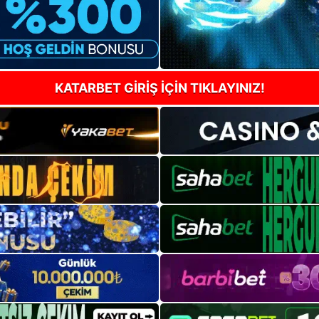
KATARBET GİRİŞ İÇİN TIKLAYINIZ!