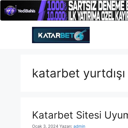
İçeriğe
atla
katarbet yurtdışı
Katarbet Sitesi Uyu
Ocak 3, 2024
Yazarı:
admin