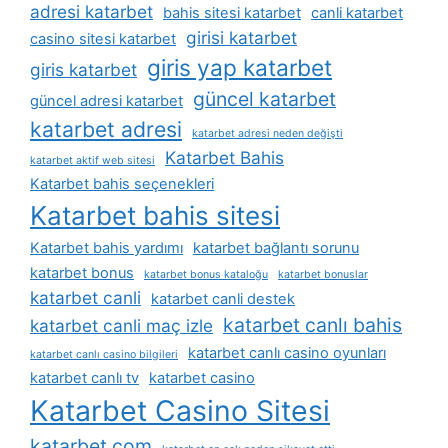
adresi katarbet
bahis sitesi katarbet
canli katarbet
girisi katarbet
casino sitesi katarbet
giris yap katarbet
giris katarbet
güncel katarbet
güncel adresi katarbet
katarbet adresi
katarbet adresi neden değişti
Katarbet Bahis
katarbet aktif web sitesi
Katarbet bahis seçenekleri
Katarbet bahis sitesi
Katarbet bahis yardımı
katarbet bağlantı sorunu
katarbet bonus
katarbet bonus kataloğu
katarbet bonuslar
katarbet canli
katarbet canli destek
katarbet canlı bahis
katarbet canli maç izle
katarbet canlı casino oyunları
katarbet canlı casino bilgileri
katarbet canlı tv
katarbet casino
Katarbet Casino Sitesi
katarbet com