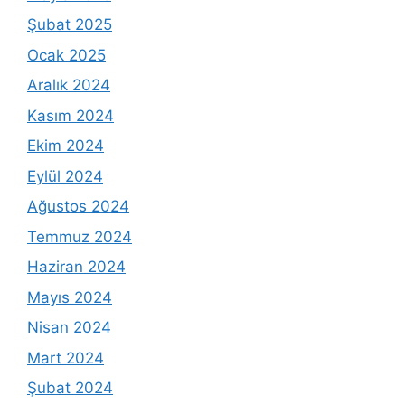
Şubat 2025
Ocak 2025
Aralık 2024
Kasım 2024
Ekim 2024
Eylül 2024
Ağustos 2024
Temmuz 2024
Haziran 2024
Mayıs 2024
Nisan 2024
Mart 2024
Şubat 2024