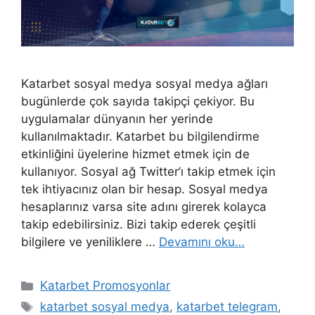
Katarbet sosyal medya sosyal medya ağları
bugünlerde çok sayıda takipçi çekiyor. Bu
uygulamalar dünyanın her yerinde
kullanılmaktadır. Katarbet bu bilgilendirme
etkinliğini üyelerine hizmet etmek için de
kullanıyor. Sosyal ağ Twitter’ı takip etmek için
tek ihtiyacınız olan bir hesap. Sosyal medya
hesaplarınız varsa site adını girerek kolayca
takip edebilirsiniz. Bizi takip ederek çeşitli
bilgilere ve yeniliklere …
Devamını oku…
Kategoriler
Katarbet Promosyonlar
Etiketler
katarbet sosyal medya
,
katarbet telegram
,