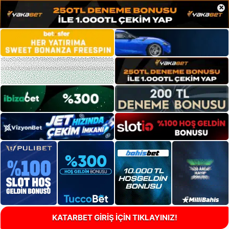
×
KATARBET GİRİŞ İÇİN TIKLAYINIZ!