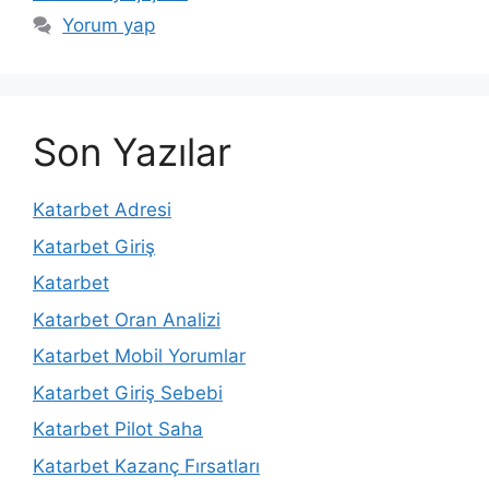
Yorum yap
Son Yazılar
Katarbet Adresi
Katarbet Giriş
Katarbet
Katarbet Oran Analizi
Katarbet Mobil Yorumlar
Katarbet Giriş Sebebi
Katarbet Pilot Saha
Katarbet Kazanç Fırsatları