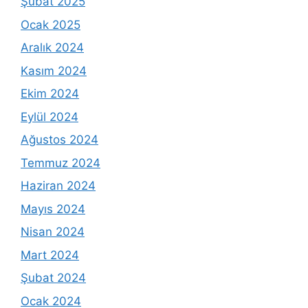
Şubat 2025
Ocak 2025
Aralık 2024
Kasım 2024
Ekim 2024
Eylül 2024
Ağustos 2024
Temmuz 2024
Haziran 2024
Mayıs 2024
Nisan 2024
Mart 2024
Şubat 2024
Ocak 2024