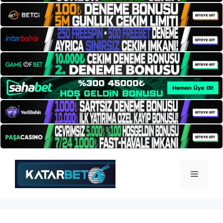
İçeriğe
atla
Menü