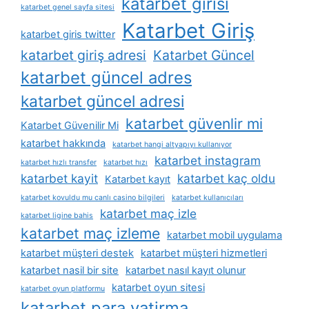
katarbet girisi
katarbet genel sayfa sitesi
Katarbet Giriş
katarbet giris twitter
katarbet giriş adresi
Katarbet Güncel
katarbet güncel adres
katarbet güncel adresi
katarbet güvenlir mi
Katarbet Güvenilir Mi
katarbet hakkında
katarbet hangi altyapıyı kullanıyor
katarbet instagram
katarbet hızlı transfer
katarbet hızı
katarbet kayit
katarbet kaç oldu
Katarbet kayıt
katarbet kovuldu mu canlı casino bilgileri
katarbet kullanıcıları
katarbet maç izle
katarbet ligine bahis
katarbet maç izleme
katarbet mobil uygulama
katarbet müşteri destek
katarbet müşteri hizmetleri
katarbet nasil bir site
katarbet nasıl kayıt olunur
katarbet oyun sitesi
katarbet oyun platformu
katarbet para yatirma