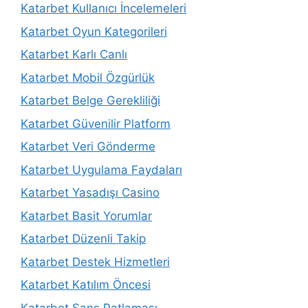
Katarbet Kullanıcı İncelemeleri
Katarbet Oyun Kategorileri
Katarbet Karlı Canlı
Katarbet Mobil Özgürlük
Katarbet Belge Gerekliliği
Katarbet Güvenilir Platform
Katarbet Veri Gönderme
Katarbet Uygulama Faydaları
Katarbet Yasadışı Casino
Katarbet Basit Yorumlar
Katarbet Düzenli Takip
Katarbet Destek Hizmetleri
Katarbet Katılım Öncesi
Katarbet Şans Patlaması