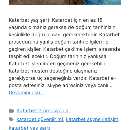
Katarbet yaş şartı Katarbet için en az 18
yaşında olmanız gerekse de doğum tarihinizin
kesinlikle doğru olması gerekmektedir. Katarbet
prosedürünü yanlış doğum tarihi bilgileri ile
geçiren kişiler, Katarbet çekilme işlemi sırasında
tespit edilecektir. Doğum tarihiniz yanlışsa
Katarbet işleminden geçmeniz gerekebilir.
Katarbet müşteri desteğine ulaşmanız
gerekiyorsa üç seçeneğiniz vardır. Katarbet e-
posta adresiniz, skype adresiniz veya canlı …
Devamını oku…
Kategoriler
Katarbet Promosyonlar
Etiketler
katarbet güvenlir mi
,
katarbet skype i̇letişim
,
katarbet yaş şartı