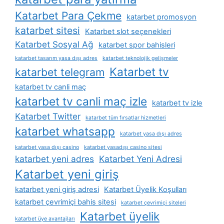
Katarbet Para Çekme
katarbet promosyon
katarbet sitesi
Katarbet slot seçenekleri
Katarbet Sosyal Ağ
katarbet spor bahisleri
katarbet tasarım yasa dışı adres
katarbet teknolojik gelişmeler
Katarbet tv
katarbet telegram
katarbet tv canli maç
katarbet tv canli maç izle
katarbet tv izle
Katarbet Twitter
katarbet tüm fırsatlar hizmetleri
katarbet whatsapp
katarbet yasa dışı adres
katarbet yasa dışı casino
katarbet yasadışı casino sitesi
katarbet yeni adres
Katarbet Yeni Adresi
Katarbet yeni giriş
katarbet yeni giriş adresi
Katarbet Üyelik Koşulları
katarbet çevrimiçi bahis sitesi
katarbet çevrimiçi siteleri
Katarbet üyelik
katarbet üye avantajları