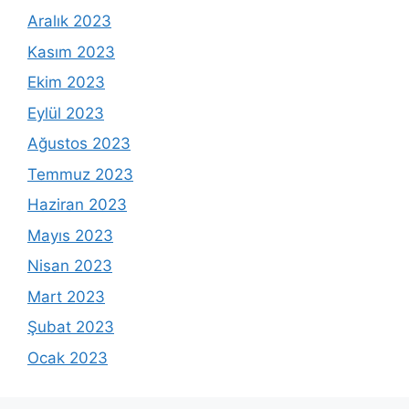
Aralık 2023
Kasım 2023
Ekim 2023
Eylül 2023
Ağustos 2023
Temmuz 2023
Haziran 2023
Mayıs 2023
Nisan 2023
Mart 2023
Şubat 2023
Ocak 2023