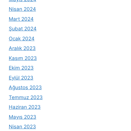
Nisan 2024
Mart 2024
Şubat 2024
Ocak 2024
Aralık 2023
Kasım 2023
Ekim 2023
Eylül 2023
Ağustos 2023
Temmuz 2023
Haziran 2023
Mayıs 2023
Nisan 2023