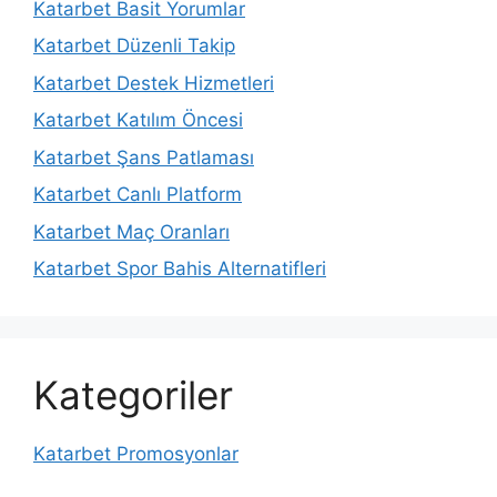
Katarbet Basit Yorumlar
Katarbet Düzenli Takip
Katarbet Destek Hizmetleri
Katarbet Katılım Öncesi
Katarbet Şans Patlaması
Katarbet Canlı Platform
Katarbet Maç Oranları
Katarbet Spor Bahis Alternatifleri
Kategoriler
Katarbet Promosyonlar