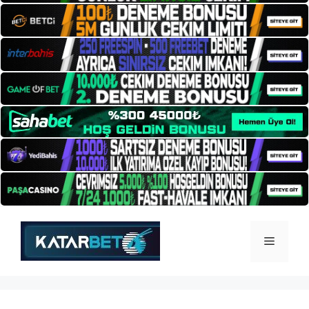
İçeriğe
atla
Menü