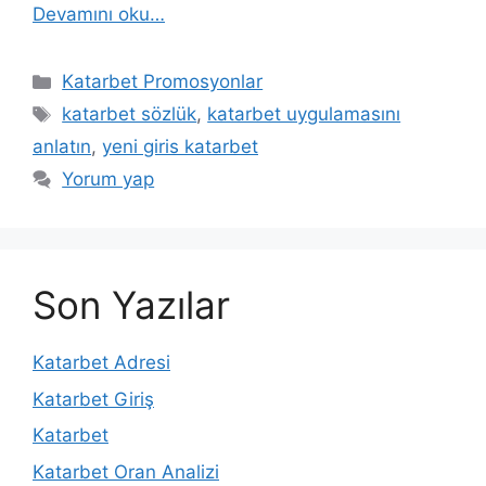
Devamını oku…
Kategoriler
Katarbet Promosyonlar
Etiketler
katarbet sözlük
,
katarbet uygulamasını
anlatın
,
yeni giris katarbet
Yorum yap
Son Yazılar
Katarbet Adresi
Katarbet Giriş
Katarbet
Katarbet Oran Analizi