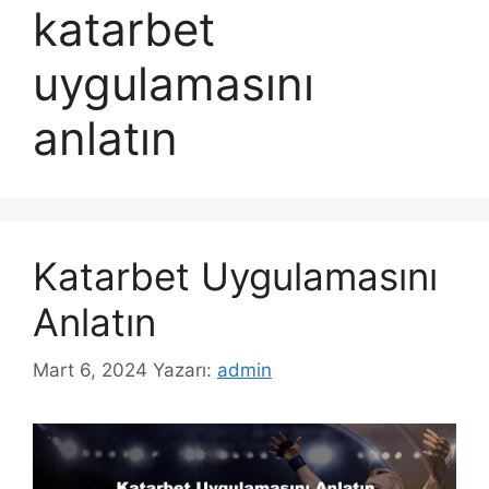
katarbet
uygulamasını
anlatın
Katarbet Uygulamasını
Anlatın
Mart 6, 2024
Yazarı:
admin