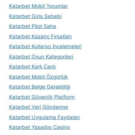
Katarbet Mobil Yorumlar
Katarbet Giriş Sebebi
Katarbet Pilot Saha
Katarbet Kazanç Fırsatları
Katarbet Kullanıcı İncelemeleri
Katarbet Oyun Kategorileri
Katarbet Karlı Canlı
Katarbet Mobil Özgürlük
Katarbet Belge Gerekliliği
Katarbet Güvenilir Platform
Katarbet Veri Gönderme
Katarbet Uygulama Faydaları
Katarbet Yasadışı Casino