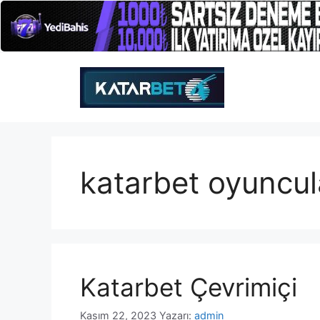
İçeriğe
atla
katarbet oyuncul
Katarbet Çevrimiçi
Kasım 22, 2023
Yazarı:
admin