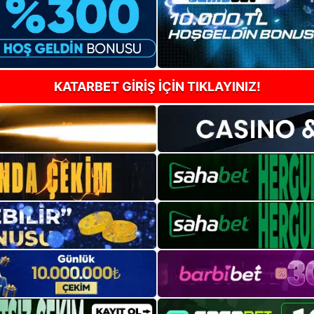
KATARBET GİRİŞ İÇİN TIKLAYINIZ!