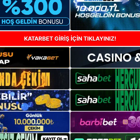
KATARBET GİRİŞ İÇİN TIKLAYINIZ!