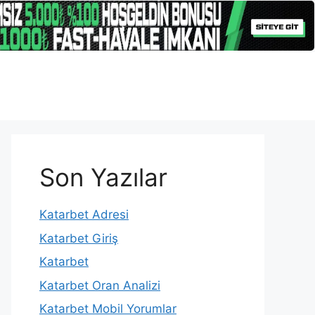
Son Yazılar
Katarbet Adresi
Katarbet Giriş
Katarbet
Katarbet Oran Analizi
Katarbet Mobil Yorumlar