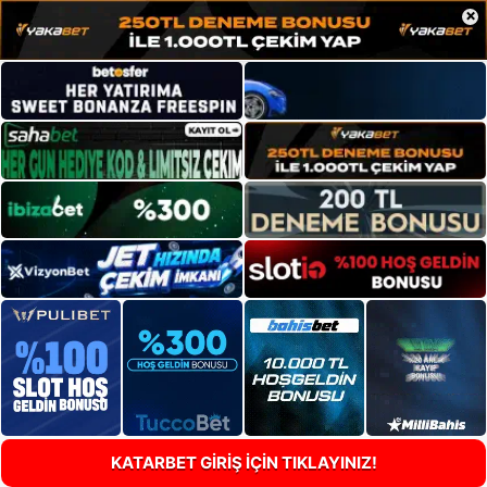
×
KATARBET GİRİŞ İÇİN TIKLAYINIZ!