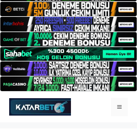
İçeriğe
atla
Menü