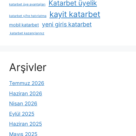
Katarbet üyelik
katarbet üye avantajları
kayit katarbet
katarbet şifre hatırlatma
yeni giris katarbet
mobil katarbet
katarbet kazançlarınız
Arşivler
Temmuz 2026
Haziran 2026
Nisan 2026
Eylül 2025
Haziran 2025
Mayıs 2025