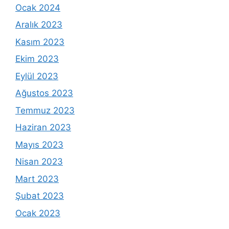
Ocak 2024
Aralık 2023
Kasım 2023
Ekim 2023
Eylül 2023
Ağustos 2023
Temmuz 2023
Haziran 2023
Mayıs 2023
Nisan 2023
Mart 2023
Şubat 2023
Ocak 2023