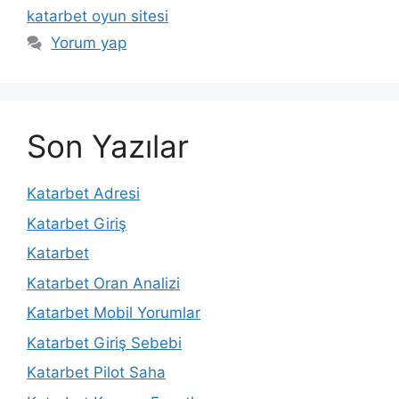
katarbet oyun sitesi
Yorum yap
Son Yazılar
Katarbet Adresi
Katarbet Giriş
Katarbet
Katarbet Oran Analizi
Katarbet Mobil Yorumlar
Katarbet Giriş Sebebi
Katarbet Pilot Saha