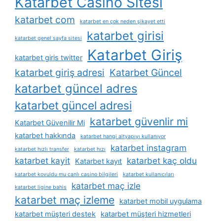
Katarbet Casino Sitesi
katarbet com
katarbet en çok neden şikayet etti
katarbet girisi
katarbet genel sayfa sitesi
Katarbet Giriş
katarbet giris twitter
katarbet giriş adresi
Katarbet Güncel
katarbet güncel adres
katarbet güncel adresi
katarbet güvenlir mi
Katarbet Güvenilir Mi
katarbet hakkında
katarbet hangi altyapıyı kullanıyor
katarbet instagram
katarbet hızlı transfer
katarbet hızı
katarbet kayit
katarbet kaç oldu
Katarbet kayıt
katarbet kovuldu mu canlı casino bilgileri
katarbet kullanıcıları
katarbet maç izle
katarbet ligine bahis
katarbet maç izleme
katarbet mobil uygulama
katarbet müşteri destek
katarbet müşteri hizmetleri