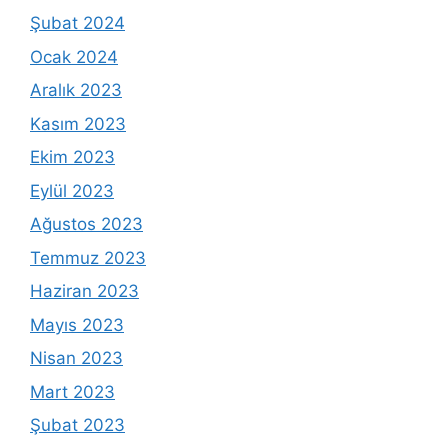
Şubat 2024
Ocak 2024
Aralık 2023
Kasım 2023
Ekim 2023
Eylül 2023
Ağustos 2023
Temmuz 2023
Haziran 2023
Mayıs 2023
Nisan 2023
Mart 2023
Şubat 2023