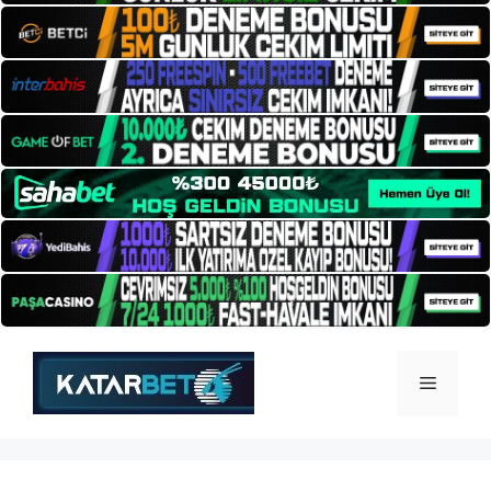
İçeriğe
atla
Menü