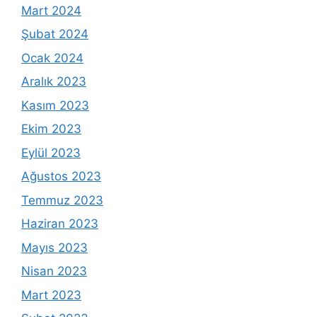
Mart 2024
Şubat 2024
Ocak 2024
Aralık 2023
Kasım 2023
Ekim 2023
Eylül 2023
Ağustos 2023
Temmuz 2023
Haziran 2023
Mayıs 2023
Nisan 2023
Mart 2023