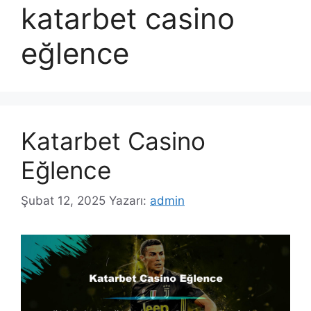
katarbet casino
eğlence
Katarbet Casino
Eğlence
Şubat 12, 2025
Yazarı:
admin