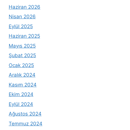
Haziran 2026
Nisan 2026
Eylül 2025
Haziran 2025
Mayıs 2025
Şubat 2025
Ocak 2025
Aralık 2024
Kasım 2024
Ekim 2024
Eylül 2024
Ağustos 2024
Temmuz 2024