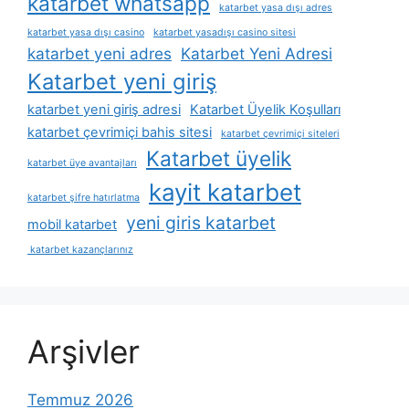
katarbet whatsapp
katarbet yasa dışı adres
katarbet yasa dışı casino
katarbet yasadışı casino sitesi
katarbet yeni adres
Katarbet Yeni Adresi
Katarbet yeni giriş
katarbet yeni giriş adresi
Katarbet Üyelik Koşulları
katarbet çevrimiçi bahis sitesi
katarbet çevrimiçi siteleri
Katarbet üyelik
katarbet üye avantajları
kayit katarbet
katarbet şifre hatırlatma
yeni giris katarbet
mobil katarbet
katarbet kazançlarınız
Arşivler
Temmuz 2026