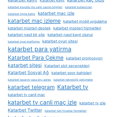
Katarbet kayıt
katarbet kovuldu mu canlı casino bilgileri
katarbet kullanıcıları
katarbet maç izle
katarbet ligine bahis
katarbet maç izleme
katarbet mobil uygulama
katarbet müşteri destek
katarbet müşteri hizmetleri
katarbet nasil bir site
katarbet nasıl kayıt olunur
katarbet oyun sitesi
katarbet oyun platformu
katarbet para yatirma
Katarbet Para Çekme
katarbet promosyon
katarbet sitesi
Katarbet slot seçenekleri
Katarbet Sosyal Ağ
katarbet spor bahisleri
katarbet tasarım yasa dışı adres
katarbet teknolojik gelişmeler
Katarbet tv
katarbet telegram
katarbet tv canli maç
katarbet tv canli maç izle
katarbet tv izle
Katarbet Twitter
katarbet tüm fırsatlar hizmetleri