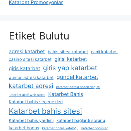
Katarbet Promosyonlar
Etiket Bulutu
adresi katarbet
bahis sitesi katarbet
canli katarbet
girisi katarbet
casino sitesi katarbet
giris yap katarbet
giris katarbet
güncel katarbet
güncel adresi katarbet
katarbet adresi
katarbet adresi neden değişti
Katarbet Bahis
katarbet aktif web sitesi
Katarbet bahis seçenekleri
Katarbet bahis sitesi
Katarbet bahis yardımı
katarbet bağlantı sorunu
katarbet bonus
katarbet bonus kataloğu
katarbet bonuslar