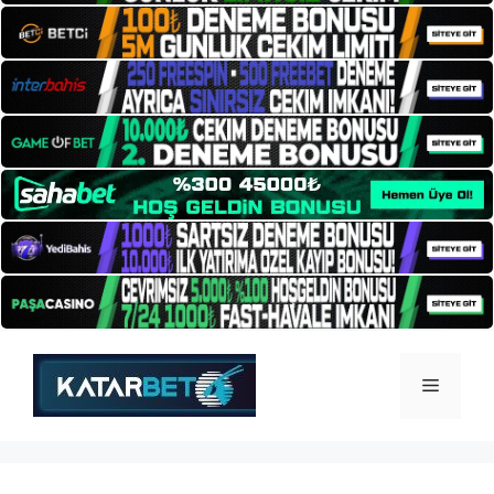
İçeriğe
atla
Menü