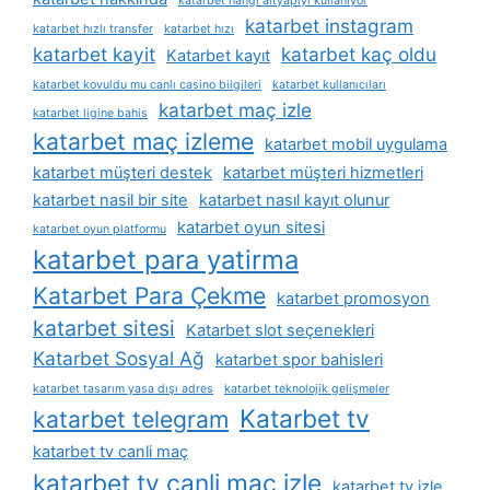
katarbet hangi altyapıyı kullanıyor
katarbet instagram
katarbet hızlı transfer
katarbet hızı
katarbet kayit
katarbet kaç oldu
Katarbet kayıt
katarbet kovuldu mu canlı casino bilgileri
katarbet kullanıcıları
katarbet maç izle
katarbet ligine bahis
katarbet maç izleme
katarbet mobil uygulama
katarbet müşteri destek
katarbet müşteri hizmetleri
katarbet nasil bir site
katarbet nasıl kayıt olunur
katarbet oyun sitesi
katarbet oyun platformu
katarbet para yatirma
Katarbet Para Çekme
katarbet promosyon
katarbet sitesi
Katarbet slot seçenekleri
Katarbet Sosyal Ağ
katarbet spor bahisleri
katarbet tasarım yasa dışı adres
katarbet teknolojik gelişmeler
Katarbet tv
katarbet telegram
katarbet tv canli maç
katarbet tv canli maç izle
katarbet tv izle