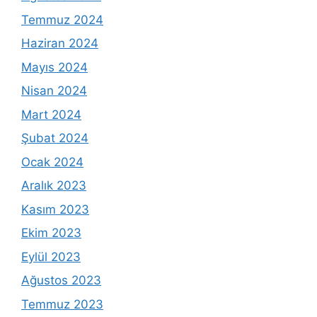
Temmuz 2024
Haziran 2024
Mayıs 2024
Nisan 2024
Mart 2024
Şubat 2024
Ocak 2024
Aralık 2023
Kasım 2023
Ekim 2023
Eylül 2023
Ağustos 2023
Temmuz 2023