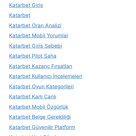
Katarbet Giriş
Katarbet
Katarbet Oran Analizi
Katarbet Mobil Yorumlar
Katarbet Giriş Sebebi
Katarbet Pilot Saha
Katarbet Kazanç Fırsatları
Katarbet Kullanıcı İncelemeleri
Katarbet Oyun Kategorileri
Katarbet Karlı Canlı
Katarbet Mobil Özgürlük
Katarbet Belge Gerekliliği
Katarbet Güvenilir Platform