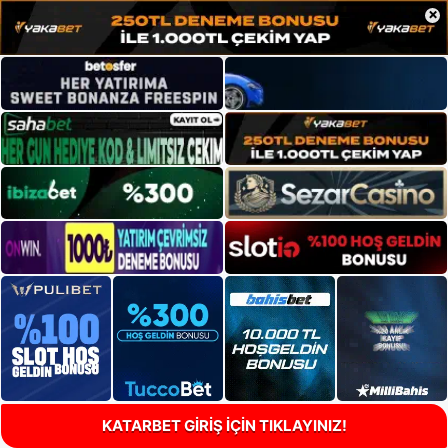
×
KATARBET GİRİŞ İÇİN TIKLAYINIZ!