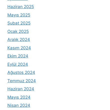
Haziran 2025
Mayıs 2025
Şubat 2025
Ocak 2025
Aralık 2024
Kasım 2024
Ekim 2024
Eylül 2024
Ağustos 2024
Temmuz 2024
Haziran 2024
Mayıs 2024
Nisan 2024