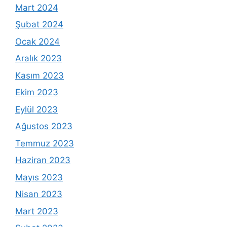
Mart 2024
Şubat 2024
Ocak 2024
Aralık 2023
Kasım 2023
Ekim 2023
Eylül 2023
Ağustos 2023
Temmuz 2023
Haziran 2023
Mayıs 2023
Nisan 2023
Mart 2023