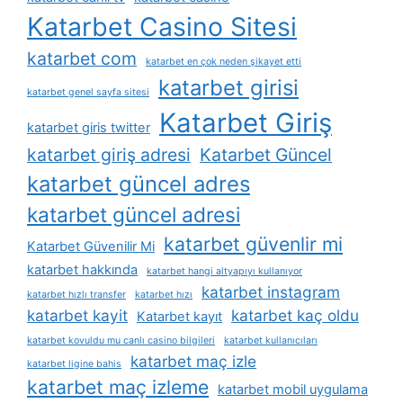
Katarbet Casino Sitesi
katarbet com
katarbet en çok neden şikayet etti
katarbet girisi
katarbet genel sayfa sitesi
Katarbet Giriş
katarbet giris twitter
katarbet giriş adresi
Katarbet Güncel
katarbet güncel adres
katarbet güncel adresi
katarbet güvenlir mi
Katarbet Güvenilir Mi
katarbet hakkında
katarbet hangi altyapıyı kullanıyor
katarbet instagram
katarbet hızlı transfer
katarbet hızı
katarbet kayit
katarbet kaç oldu
Katarbet kayıt
katarbet kovuldu mu canlı casino bilgileri
katarbet kullanıcıları
katarbet maç izle
katarbet ligine bahis
katarbet maç izleme
katarbet mobil uygulama