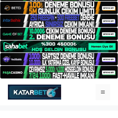
İçeriğe
atla
Menü