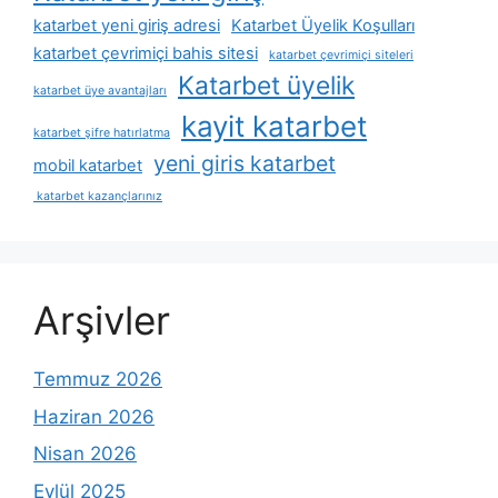
katarbet yeni giriş adresi
Katarbet Üyelik Koşulları
katarbet çevrimiçi bahis sitesi
katarbet çevrimiçi siteleri
Katarbet üyelik
katarbet üye avantajları
kayit katarbet
katarbet şifre hatırlatma
yeni giris katarbet
mobil katarbet
katarbet kazançlarınız
Arşivler
Temmuz 2026
Haziran 2026
Nisan 2026
Eylül 2025