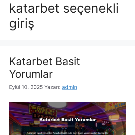
katarbet seçenekli
giriş
Katarbet Basit
Yorumlar
Eylül 10, 2025
Yazarı:
admin