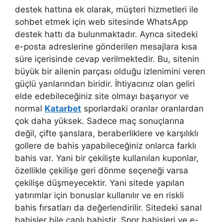
destek hattına ek olarak, müşteri hizmetleri ile
sohbet etmek için web sitesinde WhatsApp
destek hattı da bulunmaktadır. Ayrıca sitedeki
e-posta adreslerine gönderilen mesajlara kısa
süre içerisinde cevap verilmektedir. Bu, sitenin
büyük bir ailenin parçası olduğu izlenimini veren
güçlü yanlarından biridir. İhtiyacınız olan geliri
elde edebileceğiniz site olmayı başarıyor ve
normal
Katarbet
sporlardaki oranlar oranlardan
çok daha yüksek. Sadece maç sonuçlarına
değil, çifte şanslara, beraberliklere ve karşılıklı
gollere de bahis yapabileceğiniz onlarca farklı
bahis var. Yani bir çekilişte kullanılan kuponlar,
özellikle çekilişe geri dönme seçeneği varsa
çekilişe düşmeyecektir. Yani sitede yapılan
yatırımlar için bonuslar kullanılır ve en riskli
bahis fırsatları da değerlendirilir. Sitedeki sanal
bahisler bile canlı bahistir. Spor bahisleri ve e-