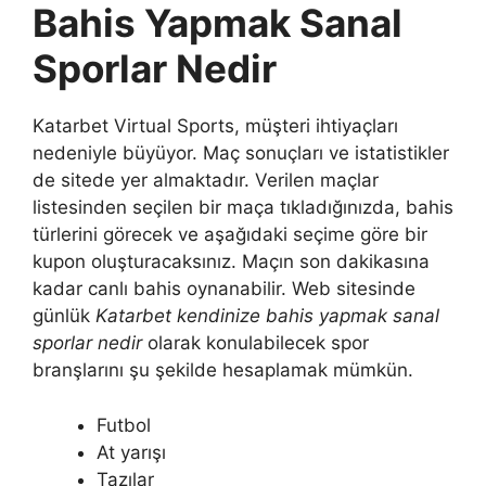
Bahis Yapmak Sanal
Sporlar Nedir
Katarbet Virtual Sports, müşteri ihtiyaçları
nedeniyle büyüyor. Maç sonuçları ve istatistikler
de sitede yer almaktadır. Verilen maçlar
listesinden seçilen bir maça tıkladığınızda, bahis
türlerini görecek ve aşağıdaki seçime göre bir
kupon oluşturacaksınız. Maçın son dakikasına
kadar canlı bahis oynanabilir. Web sitesinde
günlük
Katarbet kendinize bahis yapmak sanal
sporlar nedir
olarak konulabilecek spor
branşlarını şu şekilde hesaplamak mümkün.
Futbol
At yarışı
Tazılar