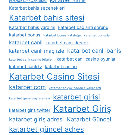
Katarbet Bahis
katarbet aktif web sitesi
Katarbet bahis seçenekleri
Katarbet bahis sitesi
Katarbet bahis yardımı
katarbet bağlantı sorunu
katarbet bonus
katarbet bonus kataloğu
katarbet bonuslar
katarbet canli
katarbet canli destek
katarbet canlı bahis
katarbet canli maç izle
katarbet canlı casino oyunları
katarbet canlı casino bilgileri
katarbet canlı tv
katarbet casino
Katarbet Casino Sitesi
katarbet com
katarbet en çok neden şikayet etti
katarbet girisi
katarbet genel sayfa sitesi
Katarbet Giriş
katarbet giris twitter
katarbet giriş adresi
Katarbet Güncel
katarbet güncel adres