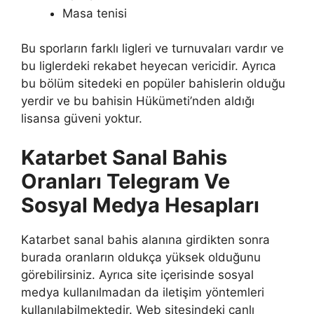
Masa tenisi
Bu sporların farklı ligleri ve turnuvaları vardır ve
bu liglerdeki rekabet heyecan vericidir. Ayrıca
bu bölüm sitedeki en popüler bahislerin olduğu
yerdir ve bu bahisin Hükümeti’nden aldığı
lisansa güveni yoktur.
Katarbet Sanal Bahis
Oranları Telegram Ve
Sosyal Medya Hesapları
Katarbet sanal bahis alanına girdikten sonra
burada oranların oldukça yüksek olduğunu
görebilirsiniz. Ayrıca site içerisinde sosyal
medya kullanılmadan da iletişim yöntemleri
kullanılabilmektedir. Web sitesindeki canlı