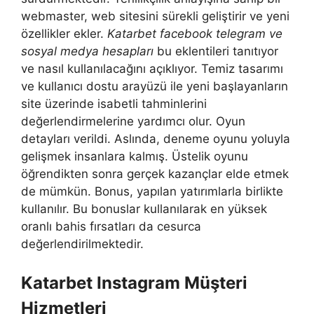
webmaster, web sitesini sürekli geliştirir ve yeni
özellikler ekler.
Katarbet facebook telegram ve
sosyal medya hesapları
bu eklentileri tanıtıyor
ve nasıl kullanılacağını açıklıyor. Temiz tasarımı
ve kullanıcı dostu arayüzü ile yeni başlayanların
site üzerinde isabetli tahminlerini
değerlendirmelerine yardımcı olur. Oyun
detayları verildi. Aslında, deneme oyunu yoluyla
gelişmek insanlara kalmış. Üstelik oyunu
öğrendikten sonra gerçek kazançlar elde etmek
de mümkün. Bonus, yapılan yatırımlarla birlikte
kullanılır. Bu bonuslar kullanılarak en yüksek
oranlı bahis fırsatları da cesurca
değerlendirilmektedir.
Katarbet Instagram Müşteri
Hizmetleri