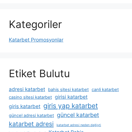
Kategoriler
Katarbet Promosyonlar
Etiket Bulutu
adresi katarbet
bahis sitesi katarbet
canli katarbet
girisi katarbet
casino sitesi katarbet
giris yap katarbet
giris katarbet
güncel katarbet
güncel adresi katarbet
katarbet adresi
katarbet adresi neden değişti