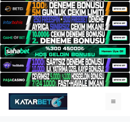
İçeriğe
atla
Menü