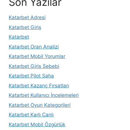
Son Yazılar
Katarbet Adresi
Katarbet Giriş
Katarbet
Katarbet Oran Analizi
Katarbet Mobil Yorumlar
Katarbet Giriş Sebebi
Katarbet Pilot Saha
Katarbet Kazanç Fırsatları
Katarbet Kullanıcı İncelemeleri
Katarbet Oyun Kategorileri
Katarbet Karlı Canlı
Katarbet Mobil Özgürlük