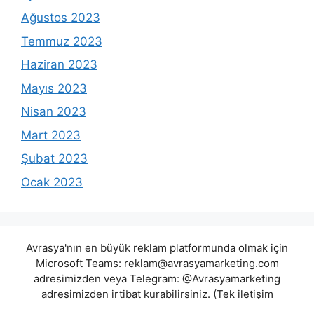
Ağustos 2023
Temmuz 2023
Haziran 2023
Mayıs 2023
Nisan 2023
Mart 2023
Şubat 2023
Ocak 2023
Avrasya'nın en büyük reklam platformunda olmak için
Microsoft Teams:
reklam@avrasyamarketing.com
adresimizden veya Telegram: @Avrasyamarketing
adresimizden irtibat kurabilirsiniz. (Tek iletişim
adreslerimiz teams / telegram ve mail adresimizdir.