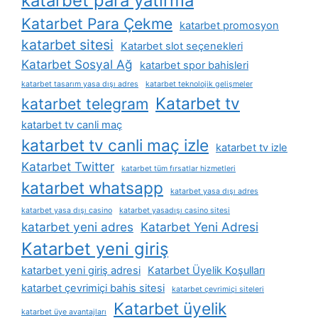
katarbet para yatirma
Katarbet Para Çekme
katarbet promosyon
katarbet sitesi
Katarbet slot seçenekleri
Katarbet Sosyal Ağ
katarbet spor bahisleri
katarbet tasarım yasa dışı adres
katarbet teknolojik gelişmeler
Katarbet tv
katarbet telegram
katarbet tv canli maç
katarbet tv canli maç izle
katarbet tv izle
Katarbet Twitter
katarbet tüm fırsatlar hizmetleri
katarbet whatsapp
katarbet yasa dışı adres
katarbet yasa dışı casino
katarbet yasadışı casino sitesi
katarbet yeni adres
Katarbet Yeni Adresi
Katarbet yeni giriş
katarbet yeni giriş adresi
Katarbet Üyelik Koşulları
katarbet çevrimiçi bahis sitesi
katarbet çevrimiçi siteleri
Katarbet üyelik
katarbet üye avantajları