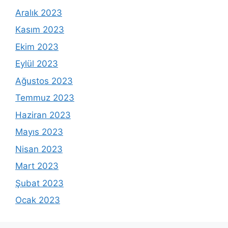
Aralık 2023
Kasım 2023
Ekim 2023
Eylül 2023
Ağustos 2023
Temmuz 2023
Haziran 2023
Mayıs 2023
Nisan 2023
Mart 2023
Şubat 2023
Ocak 2023