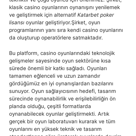
klasik casino oyunlarının oynanışını yenilemek
ve geliştirmek için alternatif
Katarbet poker
lisansı
oyunlar geliştiriyor.Şirket, oyun
programlarının yanı sıra kendi casino oyunlarını
da oluşturup operatörlere satmaktadır.
Bu platform, casino oyunlarındaki teknolojik
gelişmeler sayesinde oyun sektörüne kısa
sürede önemli bir katkı sağladı. Oyunları
tamamen eğlenceli ve uzun zamandır
gördüğümüz en iyi oynanışlardan bazılarını
sunuyor. Oyun sağlayıcısının hedefi, tasarım
sürecinde oynanabilirlik ve erişilebilirliğin ön
planda olduğu, çeşitli formatlarda
oynanabilecek oyunlar geliştirmekti. Artık
gerçek bir oyun laboratuvarı kurarak ve tüm
oyunlarını en yüksek teknik ve tasarım