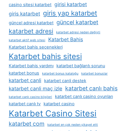
girisi katarbet
casino sitesi katarbet
giris yap katarbet
giris katarbet
güncel katarbet
güncel adresi katarbet
katarbet adresi
katarbet adresi neden değişti
Katarbet Bahis
katarbet aktif web sitesi
Katarbet bahis seçenekleri
Katarbet bahis sitesi
Katarbet bahis yardımı
katarbet bağlantı sorunu
katarbet bonus
katarbet bonus kataloğu
katarbet bonuslar
katarbet canli
katarbet canli destek
katarbet canlı bahis
katarbet canli maç izle
katarbet canlı casino oyunları
katarbet canlı casino bilgileri
katarbet canlı tv
katarbet casino
Katarbet Casino Sitesi
katarbet com
katarbet en çok neden şikayet etti