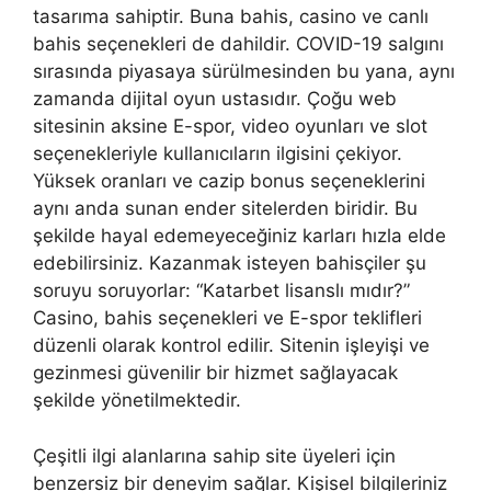
tasarıma sahiptir. Buna bahis, casino ve canlı
bahis seçenekleri de dahildir. COVID-19 salgını
sırasında piyasaya sürülmesinden bu yana, aynı
zamanda dijital oyun ustasıdır. Çoğu web
sitesinin aksine E-spor, video oyunları ve slot
seçenekleriyle kullanıcıların ilgisini çekiyor.
Yüksek oranları ve cazip bonus seçeneklerini
aynı anda sunan ender sitelerden biridir. Bu
şekilde hayal edemeyeceğiniz karları hızla elde
edebilirsiniz. Kazanmak isteyen bahisçiler şu
soruyu soruyorlar: “Katarbet lisanslı mıdır?”
Casino, bahis seçenekleri ve E-spor teklifleri
düzenli olarak kontrol edilir. Sitenin işleyişi ve
gezinmesi güvenilir bir hizmet sağlayacak
şekilde yönetilmektedir.
Çeşitli ilgi alanlarına sahip site üyeleri için
benzersiz bir deneyim sağlar. Kişisel bilgileriniz