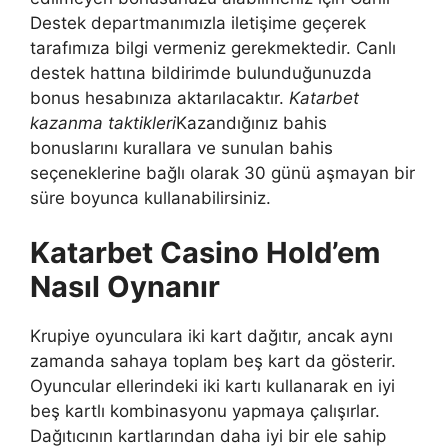
Destek departmanımızla iletişime geçerek
tarafımıza bilgi vermeniz gerekmektedir. Canlı
destek hattına bildirimde bulunduğunuzda
bonus hesabınıza aktarılacaktır.
Katarbet
kazanma taktikleri
Kazandığınız bahis
bonuslarını kurallara ve sunulan bahis
seçeneklerine bağlı olarak 30 günü aşmayan bir
süre boyunca kullanabilirsiniz.
Katarbet Casino Hold’em
Nasıl Oynanır
Krupiye oyunculara iki kart dağıtır, ancak aynı
zamanda sahaya toplam beş kart da gösterir.
Oyuncular ellerindeki iki kartı kullanarak en iyi
beş kartlı kombinasyonu yapmaya çalışırlar.
Dağıtıcının kartlarından daha iyi bir ele sahip