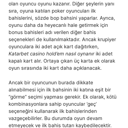
olan oyuncu oyunu kazanır. Diğer şeylerin yanı
sıra, oyuna katılan poker oyuncuları ilk
bahislerini, sözde bop bahsini yaparlar. Ayrıca,
oyunu daha da heyecanlı hale getirmek için
bonus bahisleri adı verilen diğer bahis
seçenekleri de kullanılmaktadır. Ancak krupiyer
oyunculara iki adet açık kart dağıtırken,
Katarbet casino hold’em nasıl oynanır
iki adet
kapalı kart alır. Ortaya çıkan üç karta ek olarak
oyun sırasında iki kart daha açıklanacak.
Ancak bir oyuncunun burada dikkate
alınabilmesi için ilk bahsinin iki katına eşit bir
“görme” seçimi yapması gerekir. Ek olarak, kötü
kombinasyonlara sahip oyuncular ‘geç’
seçeneğini kullanarak ilk bahislerinden
vazgeçebilirler. Bu durumda oyun devam
etmeyecek ve ilk bahis tutarı kaybedilecektir.