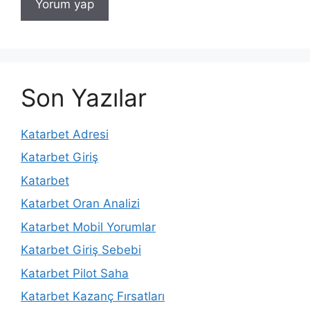
Son Yazılar
Katarbet Adresi
Katarbet Giriş
Katarbet
Katarbet Oran Analizi
Katarbet Mobil Yorumlar
Katarbet Giriş Sebebi
Katarbet Pilot Saha
Katarbet Kazanç Fırsatları