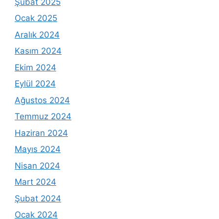
Şubat 2025
Ocak 2025
Aralık 2024
Kasım 2024
Ekim 2024
Eylül 2024
Ağustos 2024
Temmuz 2024
Haziran 2024
Mayıs 2024
Nisan 2024
Mart 2024
Şubat 2024
Ocak 2024