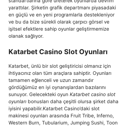
standartlarına göre üreterek oyunlarda devrim
yarattılar. Şirketin grafik departmanı piyasadaki
en güçlü ve en yeni programlarla destekleniyor
ve bu da bize sürekli olarak çarpıcı görsel ve
işitsel efektlere sahip oyunlar geliştirmemize
olanak sağlıyor.
Katarbet Casino Slot Oyunları
Katarbet, ünlü bir slot geliştiricisi olmanız için
ihtiyacınız olan tüm araçlara sahiptir. Oyunları
tamamen eğlenceli ve uzun zamandır
gördüğümüz en iyi oynanışlardan bazılarını
sunuyor. Gelecekteki oyun
Katarbet casino slot
oyunları
bonusları daha çeşitli olursa şirket daha
iyisini yapabilir.Katarbet Casino’daki slot
makinesi oyunları arasında Fruit Tribe, Inferno,
Western Burn, Tubularium, Jumping Sushi, Toon