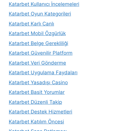
Katarbet Kullanıcı İncelemeleri
Katarbet Oyun Kategorileri
Katarbet Karlı Canlı
Katarbet Mobil Özgürlük
Katarbet Belge Gerekliliği
Katarbet Güvenilir Platform
Katarbet Veri Gönderme
Katarbet Uygulama Faydaları
Katarbet Yasadışı Casino
Katarbet Basit Yorumlar
Katarbet Düzenli Takip
Katarbet Destek Hizmetleri
Katarbet Katılım Öncesi