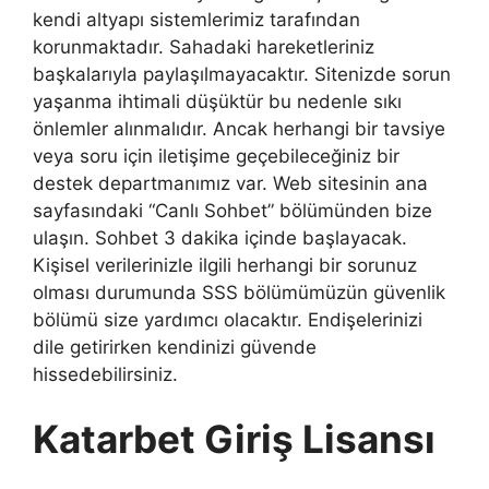
kendi altyapı sistemlerimiz tarafından
korunmaktadır. Sahadaki hareketleriniz
başkalarıyla paylaşılmayacaktır. Sitenizde sorun
yaşanma ihtimali düşüktür bu nedenle sıkı
önlemler alınmalıdır. Ancak herhangi bir tavsiye
veya soru için iletişime geçebileceğiniz bir
destek departmanımız var. Web sitesinin ana
sayfasındaki “Canlı Sohbet” bölümünden bize
ulaşın. Sohbet 3 dakika içinde başlayacak.
Kişisel verilerinizle ilgili herhangi bir sorunuz
olması durumunda SSS bölümümüzün güvenlik
bölümü size yardımcı olacaktır. Endişelerinizi
dile getirirken kendinizi güvende
hissedebilirsiniz.
Katarbet Giriş Lisansı