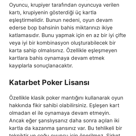
Oyuncu, krupiyer tarafından oyuncuya verilen
kartı, krupiyenin gösterdiği üç kartla
eşleştirmelidir. Bunun nedeni, oyun devam
ederse bop bahsinin bahis miktarınızı ikiye
katlamasıdır. Bunu yapmak için en az bir iyi çifte
veya iyi bir kombinasyon oluşturabilecek bir
karta sahip olmalısınız. Özellikle eşleşmeyen
kartlara bahis oynamaya devam etmek
kayıplarla sonuçlanacaktır.
Katarbet Poker Lisansı
Özellikle klasik poker mantığını kullanarak oyun
hakkında fikir sahibi olabilirsiniz. Eşleşen kart
olmadan el ile oynamaya devam etmeyin.
Ancak eğer şanslıysanız daha sonra açılan iki
kartla da kazanma şansınız var. Bu tehlikeli bir
tekniktir ve çoğu oyuncu için önerilmez. Şirket,