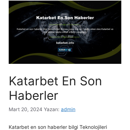
Katarbet En Son
Haberler
Mart 20, 2024
Yazarı:
admin
Katarbet en son haberler bilgi Teknolojileri