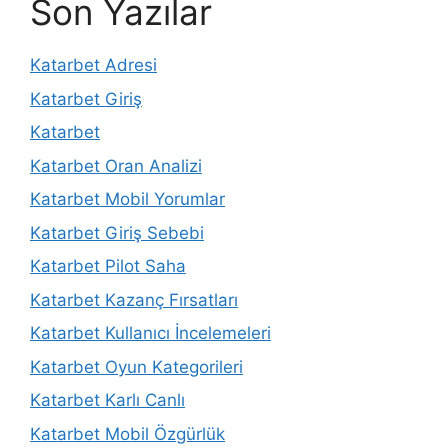
Son Yazılar
Katarbet Adresi
Katarbet Giriş
Katarbet
Katarbet Oran Analizi
Katarbet Mobil Yorumlar
Katarbet Giriş Sebebi
Katarbet Pilot Saha
Katarbet Kazanç Fırsatları
Katarbet Kullanıcı İncelemeleri
Katarbet Oyun Kategorileri
Katarbet Karlı Canlı
Katarbet Mobil Özgürlük