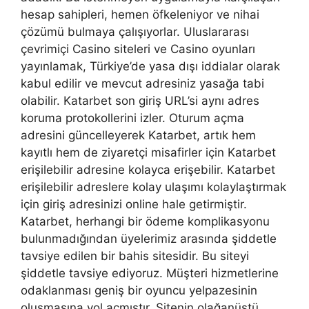
hesap sahipleri, hemen öfkeleniyor ve nihai
çözümü bulmaya çalışıyorlar. Uluslararası
çevrimiçi Casino siteleri ve Casino oyunları
yayınlamak, Türkiye’de yasa dışı iddialar olarak
kabul edilir ve mevcut adresiniz yasağa tabi
olabilir. Katarbet son giriş URL’si aynı adres
koruma protokollerini izler. Oturum açma
adresini güncelleyerek Katarbet, artık hem
kayıtlı hem de ziyaretçi misafirler için Katarbet
erişilebilir adresine kolayca erişebilir. Katarbet
erişilebilir adreslere kolay ulaşımı kolaylaştırmak
için giriş adresinizi online hale getirmiştir.
Katarbet, herhangi bir ödeme komplikasyonu
bulunmadığından üyelerimiz arasında şiddetle
tavsiye edilen bir bahis sitesidir. Bu siteyi
şiddetle tavsiye ediyoruz. Müşteri hizmetlerine
odaklanması geniş bir oyuncu yelpazesinin
oluşmasına yol açmıştır. Sitenin olağanüstü