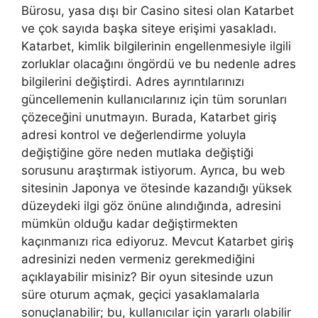
Bürosu, yasa dışı bir Casino sitesi olan Katarbet
ve çok sayıda başka siteye erişimi yasakladı.
Katarbet, kimlik bilgilerinin engellenmesiyle ilgili
zorluklar olacağını öngördü ve bu nedenle adres
bilgilerini değiştirdi. Adres ayrıntılarınızı
güncellemenin kullanıcılarınız için tüm sorunları
çözeceğini unutmayın. Burada, Katarbet giriş
adresi kontrol ve değerlendirme yoluyla
değiştiğine göre neden mutlaka değiştiği
sorusunu araştırmak istiyorum. Ayrıca, bu web
sitesinin Japonya ve ötesinde kazandığı yüksek
düzeydeki ilgi göz önüne alındığında, adresini
mümkün olduğu kadar değiştirmekten
kaçınmanızı rica ediyoruz. Mevcut Katarbet giriş
adresinizi neden vermeniz gerekmediğini
açıklayabilir misiniz? Bir oyun sitesinde uzun
süre oturum açmak, geçici yasaklamalarla
sonuçlanabilir; bu, kullanıcılar için yararlı olabilir