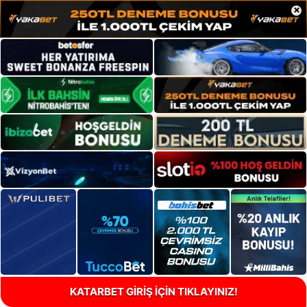
×
KATARBET GİRİŞ İÇİN TIKLAYINIZ!