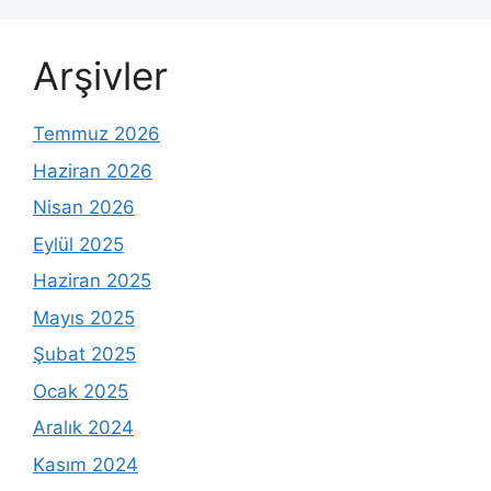
Arşivler
Temmuz 2026
Haziran 2026
Nisan 2026
Eylül 2025
Haziran 2025
Mayıs 2025
Şubat 2025
Ocak 2025
Aralık 2024
Kasım 2024