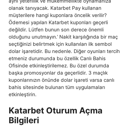
aynı yeterlilik ve mükemmellikte oynamanıza
olanak tanıyacak. Katarbet Pay kullanan
müşterilere hangi kuponlara öncelik verilir?
Ödemesi yapılan Katarbet kuponları geçerli
değildir. Lütfen bunun son derece önemli
olduğunu unutmayın.’ Nakit karşılığında bir maç
seçtiğinizi belirtmek için kullanılan ilk sembol
dolar işaretidir. Bu nedenle. Diğer oyunları tercih
etmeniz durumunda bu özellik Canlı Bahis
Ofisinde etkinleştirilemez. Bu özel durumda
başka promosyonlar da geçerlidir. 3 maçlık
kuponlarınızın önünde dolar işareti varsa canlı
bahis sitesinde bulunan tüm uygulamaları
etkinleştirin.
Katarbet Oturum Açma
Bilgileri